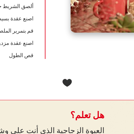
ألصق الشريط حو
اصنع عقدة بسي
قم بتمرير المل
اصنع عقدة مزد
قص الطول
هل تعلم؟
العبوة الزجاجية الذي أنت على وش