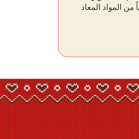
بنسبة 30٪ *تقريباً من المواد المعاد