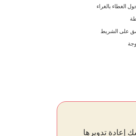
ل الغطاء بالغراء
طة
صق على الشريط
وجة
ك إعادة تدويرها