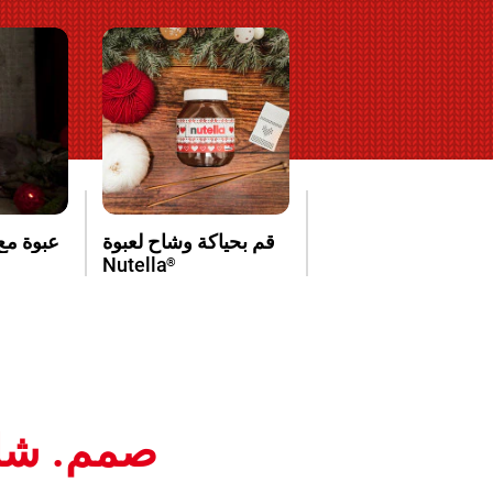
قم بحياكة وشاح لعبوة
عبوة مع
Nutella
®
صمم. شارك. فا