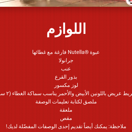
اللوازم
عبوة ®Nutella فارغة مع غطائها
جرانولا
عنب
بذور القرع
لوز مكسور
ط عريض باللونين الأبيض والأحمر يناسب سماكة الغطاء (٢ سم)
ملصق لكتابة تعليمات الوصفة
ملعقة
مقص
ملاحظة: يمكنك أيضاً تقديم إحدى الوصفات المفضّلة لديك!