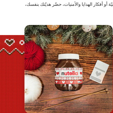
يّة أو أفكار الهدايا والأمنيات، حضّر هديّتك بنفسك،