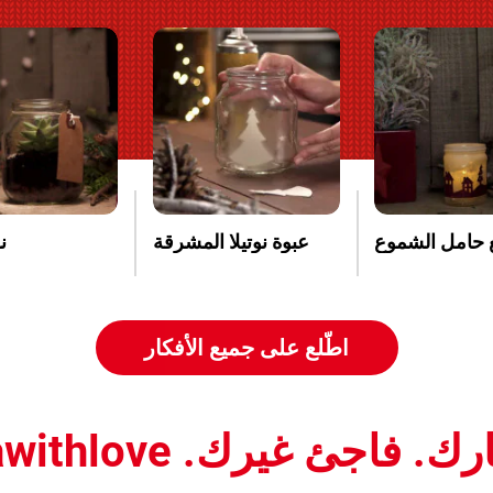
 حامل الشموع
عبوة نوتيلا المشرقة
ن
اطّلع على جميع الأفكار
جئ غيرك. nutellawithlove#