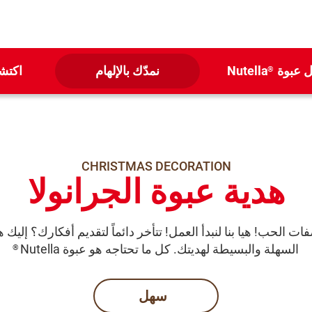
ل عبوة
Nutella
نمدّك بالإلهام
اكتشف
®
CHRISTMAS DECORATION
هدية عبوة الجرانولا
 الحب! هيا بنا لنبدأ العمل! تتأخر دائماً لتقديم أفكارك؟ إليك 
السهلة والبسيطة لهديتك. كل ما تحتاجه هو عبوة Nutella
®
سهل