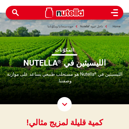
Open Menu
Home
داخل عبوة
®
Nutella
جودة منتجاتنا ومكوّناتنا
المكوّنات
الليسيثين في
NUTELLA
®
الليسيثين في
Nutella هو مستحلب طبيعي يساعد على موازنة
®
وصفتنا.
roll Down
كمية قليلة لمزيج مثالي!