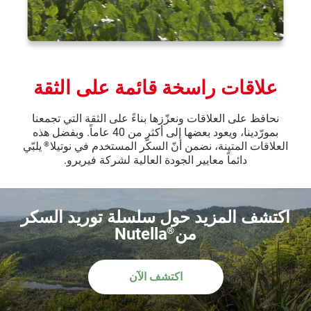
علاقات راسخة قائمة على الثقة
نحافظ على العلاقات ونعزّزها بناءً على الثقة التي تجمعنا
بمورّدينا، ويعود بعضها إلى أكثر من 40 عاماً. وبفضل هذه
العلاقات المتينة، نضمن أنّ السكّر المستخدم في نوتيلا
يلبّي
®
دائماً معايير الجودة العالية لشركة فيريرو.
اكتشف المزيد حول سلسلة توريد السكر
من
Nutella
®
اكتشف الآن