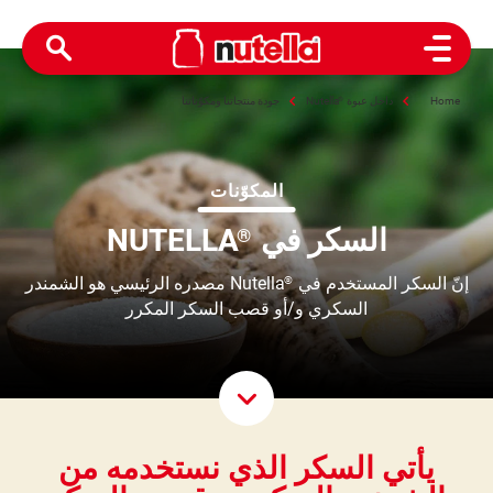
Open Menu
Home
داخل عبوة
®
Nutella
جودة منتجاتنا ومكوّناتنا
المكوّنات
السكر في
NUTELLA
®
إنّ السكر المستخدم في
Nutella مصدره الرئيسي هو الشمندر
®
السكري و/أو قصب السكر المكرر
roll Down
يأتي السكر الذي نستخدمه من