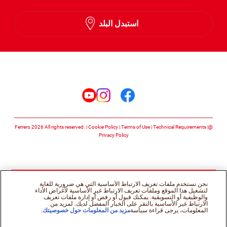
English
استبدل البلد
Arabic
تابعنا على
تابعنا على facebook
تابعنا على instagram
تابعنا على youtube
Cookie Policy
Terms of Use
Technical Requirements
@Ferrero 2026 All rights reserved.
Privacy Policy
نحن نستخدم ملفات تعريف الارتباط الأساسية التي هي ضرورية للغاية
لتشغيل هذا الموقع وملفات تعريف الارتباط غير الأساسية لأغراض الأداء
والوظيفية أو التسويقية. يمكنك قبول أو رفض أو إدارة ملفات تعريف
الارتباط غير الأساسية بالنقر على الخيار المفضل لديك. لمزيد من
المعلومات، يرجى قراءة سياسة
مزيد من المعلومات حول خصوصيتك
.