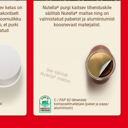
ev ketas on
Nutella
purgi kaitsev tihenduskile
®
akordselt
säilitab Nutella
maitse ning on
®
loomulikku
valmistatud paberist ja alumiiniumist
, et purki
koosnevast materjalist.
atud.
S
e
e
s
ä
ilita
b
u
te
N
lla
®
maitse.
C / PAP 82 tähendab
it
komposiitmaterjale (paber ja papp/
alumiinium)