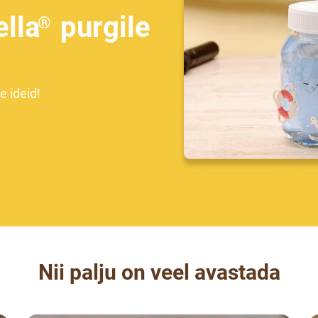
lla
purgile
®
 ideid!
Nii palju on veel avastada