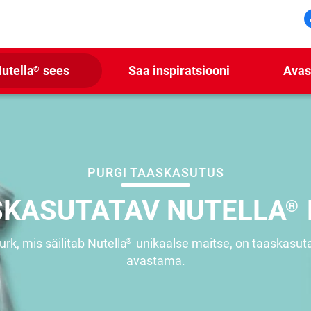
utella
sees
Saa inspiratsiooni
Avas
®
PURGI TAASKASUTUS
SKASUTATAV NUTELLA
®
rk, mis säilitab Nutella
unikaalse maitse, on taaskasuta
®
avastama.