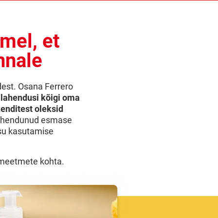
mel, et
nnale
adest. Osana Ferrero
lahendusi kõigi oma
enditest oleksid
pühendunud esmase
isu kasutamise
emeetmete kohta.