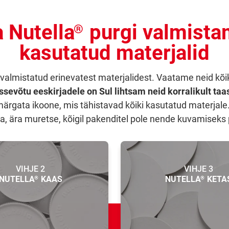
 Nutella
purgi valmista
®
kasutatud materjalid
valmistatud erinevatest materjalidest. Vaatame neid kõiki
ssevõtu eeskirjadele on Sul lihtsam neid korralikult ta
 märgata ikoone, mis tähistavad kõiki kasutatud materjale.
a, ära muretse, kõigil pakenditel pole nende kuvamiseks 
VIHJE 2
VIHJE 3
NUTELLA
KAAS
NUTELLA
KETA
®
®