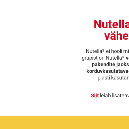
Nutell
vähe
Nutella
ei hooli m
®
grupist on Nutella
v
®
pakendite jaoks
korduvkasutatavad
plasti kasuta
Siit
leiab lisate