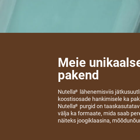
Meie unikaalse
pakend
Nutella
lähenemisviis jätkusuutl
®
koostisosade hankimisele ka pake
Nutella
purgid on taaskasutatava
®
välja ka formaate, mida saab per
näiteks joogiklaasina, mõõdunõun