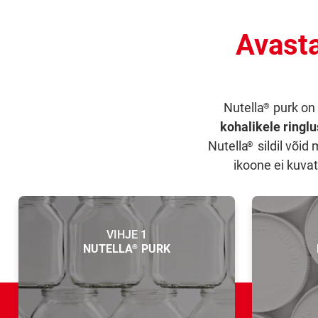
Avasta
Nutella
purk on 
®
kohalikele ringlu
Nutella
sildil võid
®
ikoone ei kuvat
VIHJE 1
NUTELLA
PURK
®