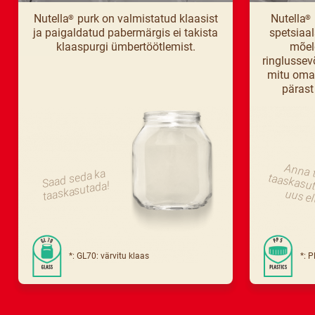
Nutella
purk on valmistatud klaasist
Nutella
®
®
ja paigaldatud pabermärgis ei takista
spetsiaa
klaaspurgi ümbertöötlemist.
mõel
ringlussev
mitu omad
pärast
Anna t
taaskasu
Saad seda ka
taaskasutada!
uus el
*: GL70: värvitu klaas
*: 