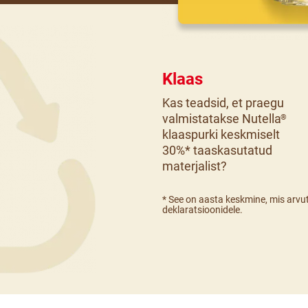
Klaas
Kas teadsid, et praegu
valmistatakse Nutella
®
klaaspurki keskmiselt
30%* taaskasutatud
materjalist?
* See on aasta keskmine, mis arvut
deklaratsioonidele.