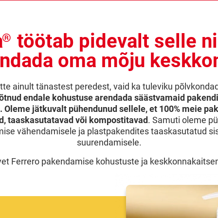
a
töötab pidevalt selle ni
®
ndada oma mõju keskko
itte ainult tänastest peredest, vaid ka tuleviku põlvkond
õtnud endale kohustuse arendada säästvamaid pakendi
. Oleme jätkuvalt pühendunud sellele, et 100% meie pak
, taaskasutatavad või kompostitavad
. Samuti oleme 
mise vähendamisele ja plastpakendites taaskasutatud s
suurendamisele.
avet Ferrero pakendamise kohustuste ja keskkonnakaits