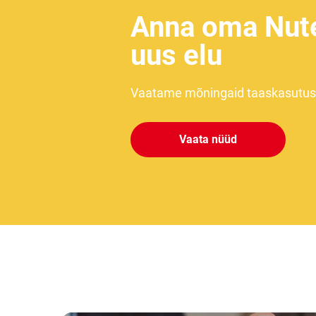
Anna oma Nute
uus elu
Vaatame mõningaid taaskasutuse
Vaata nüüd