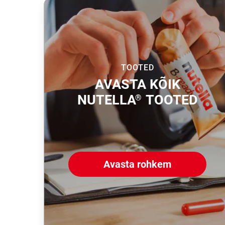
TOOTED
AVASTA KÕIK
NUTELLA
TOOTED
®
Avasta rohkem