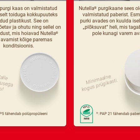
purgi kaas on valmistatud
Nutella
purgikaane sees ol
®
lselt toiduga kokkupuuteks
valmistatud paberist. Esm
dud plastikust. See on
purki avades on kuulda ise
õetav ja ohutu ning sellel on
„plõksuvat“ heli, mis tagab
ust, mis hoiavad Nutella
pole kunagi varem av
®
 avamist kõige paremas
konditsioonis.
alle
tusega
Mi
m
a
al
n
e
k
o
g
u
s
pr
ü
gi
k
a
ni
sti.
u!
PP5 tähendab polüpropüleeni
*: PAP 21 tähendab paber