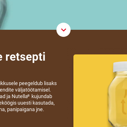
Scroll D
 retsepti
ikkusele peegeldub lisaks
ndite väljatöötamisel.
d ja Nutella
kujundab
®
eköögis uuesti kasutada,
a, panipaigana jne.