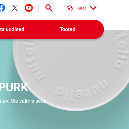
Keel
Jälgi meid facebook
Jälgi meid twitter
Jälgi meid youtube
ta uudised
Tooted
PURK
tav. Ole valmis seda