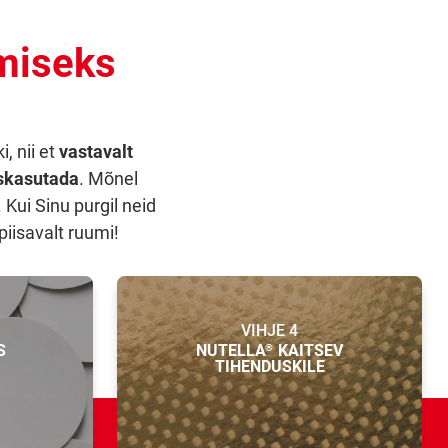
miseks
, nii et
vastavalt
askasutada
. Mõnel
 Kui Sinu purgil neid
piisavalt ruumi!
VIHJE 4
S
NUTELLA
KAITSEV
®
TIHENDUSKILE