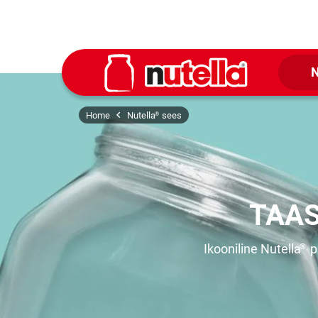
N
Home
Nutella
sees
®
TAA
Ikooniline Nutella
pu
®