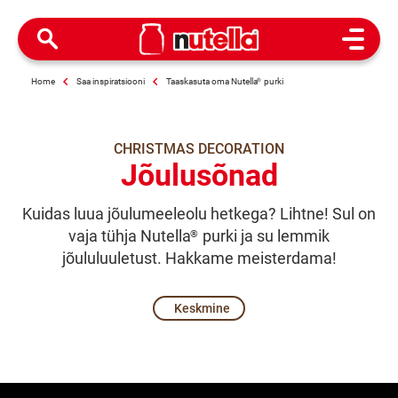
Open M
Home
Saa inspiratsiooni
Taaskasuta oma Nutella
®
purki
CHRISTMAS DECORATION
Jõulusõnad
Kuidas luua jõulumeeleolu hetkega? Lihtne! Sul on
vaja tühja Nutella
purki ja su lemmik
®
jõululuuletust. Hakkame meisterdama!
Keskmine