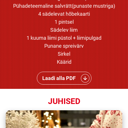
Pühadeteemaline salvrätt(punaste mustriga)
4 sädelevat hõbekaarti
1 pintsel
Sädelev liim
1 kuuma liimi püstol + liimipulgad
Punane spreivärv
Sirkel
Käärid
Laadi alla PDF
JUHISED