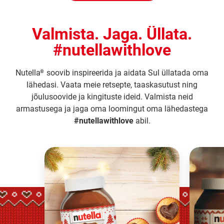
Valmista. Jaga. Üllata.
#nutellawithlove
Nutella
soovib inspireerida ja aidata Sul üllatada oma
®
lähedasi. Vaata meie retsepte, taaskasutust ning
jõulusoovide ja kingituste ideid. Valmista neid
armastusega ja jaga oma loomingut oma lähedastega
#nutellawithlove
abil.