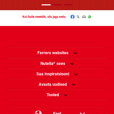
Facebook
Twitter
Email
WhatsApp
Kui Sulle meeldib, siis jaga seda
Ferrero websites
Nutella
sees
®
Saa inspiratsiooni
Avasta uudised
Tooted
Keel