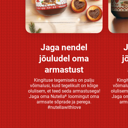
Jaga nendel
J
Avasta rohkem
jõuludel oma
j
armastust
Kingituse tegemiseks on palju
Kingi
võimalusi, kuid tegelikult on kõige
võimalu
olulisem, et teed seda armastusega!
olulisem
Jaga oma Nutella
loomingut oma
Jaga om
®
armsate sõprade ja perega.
arms
#nutellawithlove