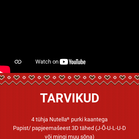
TARVIKUD
4 tühja Nutella
purki kaantega
®
Papist/ papjeemašeest 3D tähed (J-Õ-U-L-U-D
või mingi muu sõna)