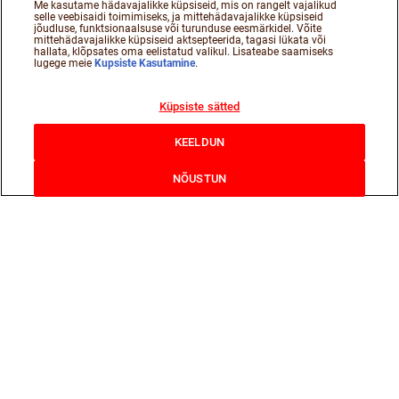
Me kasutame hädavajalikke küpsiseid, mis on rangelt vajalikud
selle veebisaidi toimimiseks, ja mittehädavajalikke küpsiseid
jõudluse, funktsionaalsuse või turunduse eesmärkidel. Võite
mittehädavajalikke küpsiseid aktsepteerida, tagasi lükata või
hallata, klõpsates oma eelistatud valikul. Lisateabe saamiseks
lugege meie
Kupsiste Kasutamine
.
Küpsiste sätted
KEELDUN
NÕUSTUN