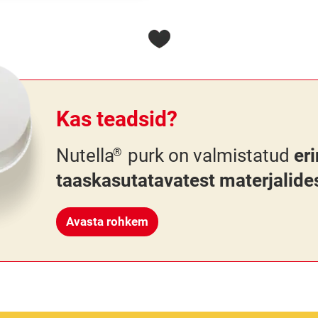
Kas teadsid?
Nutella
purk on valmistatud
er
®
taaskasutatavatest materjalide
Avasta rohkem