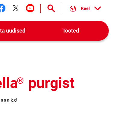
Keel
Jälgi meid facebook
Jälgi meid twitter
Jälgi meid youtube
ta uudised
Tooted
lla
purgist
®
vaasiks!