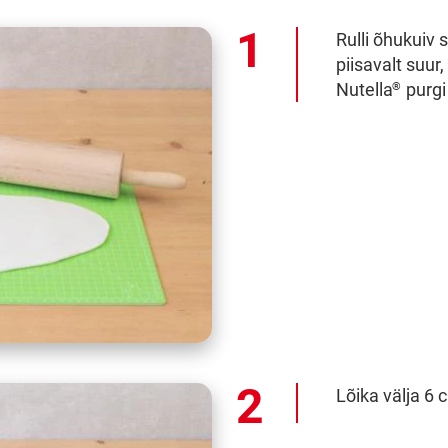
Rulli õhukuiv 
piisavalt suu
Nutella
purgi
®
Lõika välja 6 