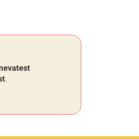
inevatest
st
.