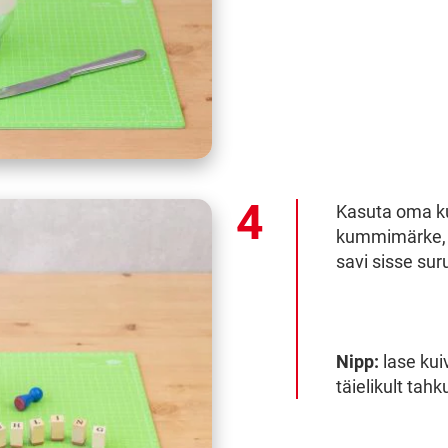
Kasuta oma k
kummimärke, 
savi sisse sur
Nipp:
lase kui
täielikult tahk