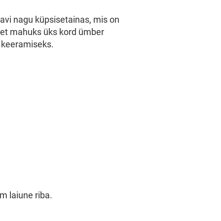
savi nagu küpsisetainas, mis on
r, et mahuks üks kord ümber
 keeramiseks.
cm laiune riba.