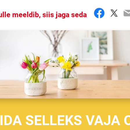
Facebo
Twit
E
ulle meeldib, siis jaga seda
IDA SELLEKS VAJA 