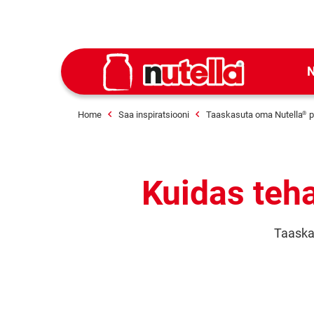
N
Home
Saa inspiratsiooni
Taaskasuta oma Nutella
p
®
Kuidas teha
Taaska