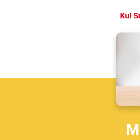
Kui S
M