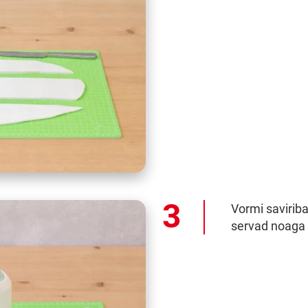
Vormi savirib
servad noaga e