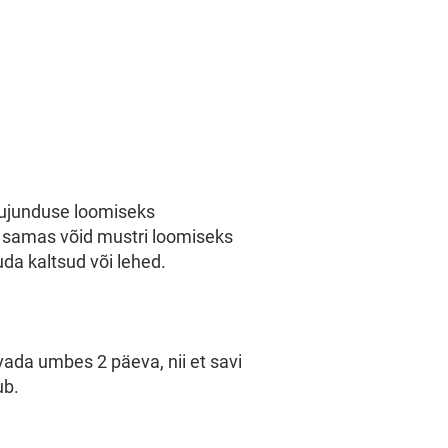
ujunduse loomiseks
samas võid mustri loomiseks
uda kaltsud või lehed.
vada umbes 2 päeva, nii et savi
ub.