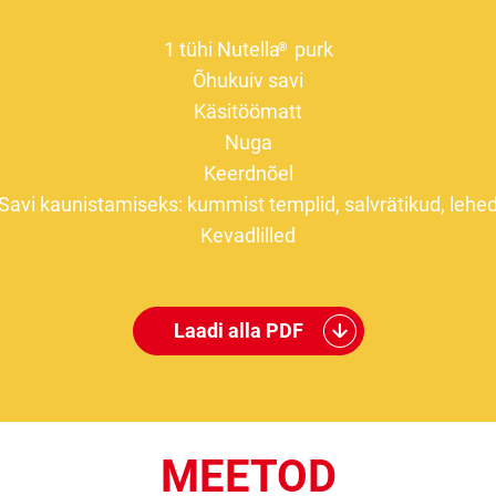
1 tühi Nutella
purk
®
Õhukuiv savi
Käsitöömatt
Nuga
Keerdnõel
Savi kaunistamiseks: kummist templid, salvrätikud, lehe
Kevadlilled
Laadi alla PDF
MEETOD