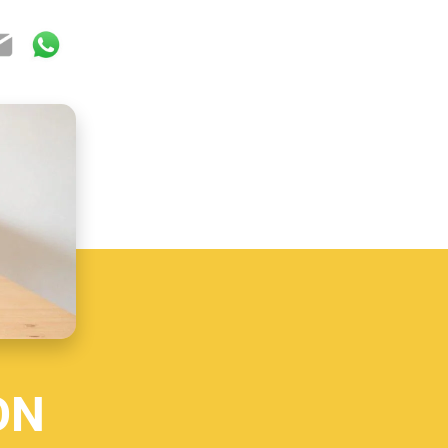
ok
ter
mail
WhatsApp
ON