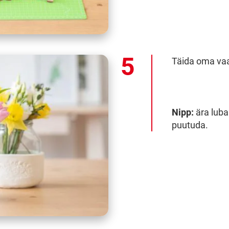
Täida oma vaa
Nipp:
ära luba
puutuda.