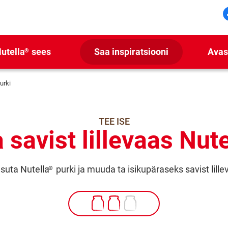
utella
sees
Saa inspiratsiooni
Avas
®
urki
TEE ISE
 savist lillevaas Nute
suta Nutella
purki ja muuda ta isikupäraseks savist lille
®