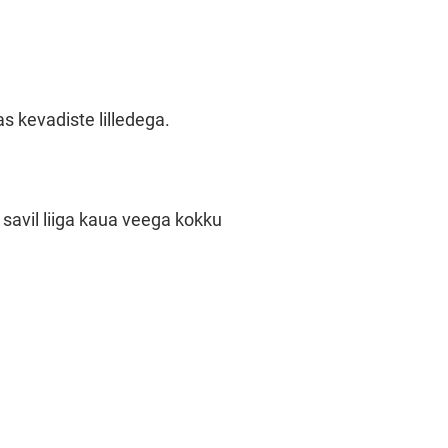
s kevadiste lilledega.
 savil liiga kaua veega kokku