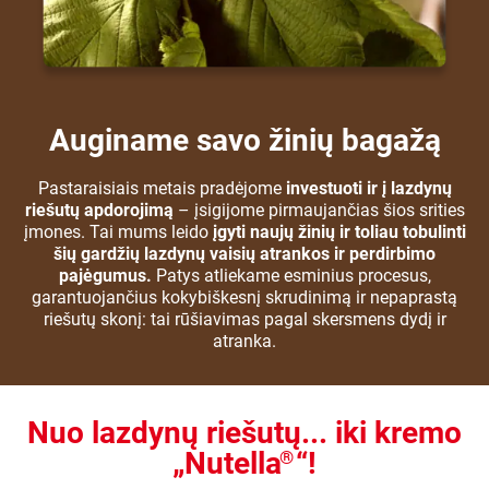
Auginame savo žinių bagažą
Pastaraisiais metais pradėjome
investuoti ir į lazdynų
riešutų apdorojimą
– įsigijome pirmaujančias šios srities
įmones. Tai mums leido
įgyti naujų žinių ir toliau tobulinti
šių gardžių lazdynų vaisių atrankos ir perdirbimo
pajėgumus.
Patys atliekame esminius procesus,
garantuojančius kokybiškesnį skrudinimą ir nepaprastą
riešutų skonį: tai rūšiavimas pagal skersmens dydį ir
atranka.
Nuo lazdynų riešutų... iki kremo
„Nutella
“!
®