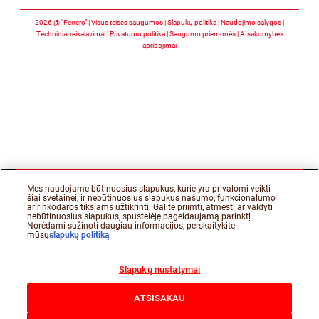
Stebėkite mus facebo
Stebėkite mus twit
Stebėkite mus 
2026 @ "Ferrero" | Visus teisės saugumos
Slapukų politika
Naudojimo sąlygos
Techniniai reikalavimai
Privatumo politika
Saugumo priemonės
Atsakomybės
apribojimai
Mes naudojame būtinuosius slapukus, kurie yra privalomi veikti
šiai svetainei, ir nebūtinuosius slapukus našumo, funkcionalumo
ar rinkodaros tikslams užtikrinti. Galite priimti, atmesti ar valdyti
nebūtinuosius slapukus, spustelėję pageidaujamą parinktį.
Norėdami sužinoti daugiau informacijos, perskaitykite
mūsų
slapukų politiką
.
Slapukų nustatymai
ATSISAKAU