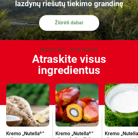
lazdynų riešutų tiekimo grandinę
Žiūrėti dabar
NUTELLA® – KAS VIDUJE
Atraskite visus
ingredientus
Kremo „Nutella
“
Kremo „Nutella
“
Kremo „Nutell
®
®