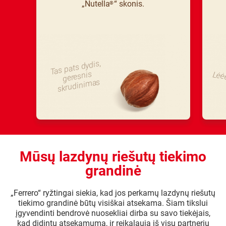
„Nutella
“ skonis.
®
Tas pats dydis,
skrudini
geresnis
Lėė
mas
Mūsų lazdynų riešutų tiekimo
grandinė
„Ferrero“ ryžtingai siekia, kad jos perkamų lazdynų riešutų
tiekimo grandinė būtų visiškai atsekama. Šiam tikslui
įgyvendinti bendrovė nuosekliai dirba su savo tiekėjais,
kad didintų atsekamumą, ir reikalauja iš visų partnerių