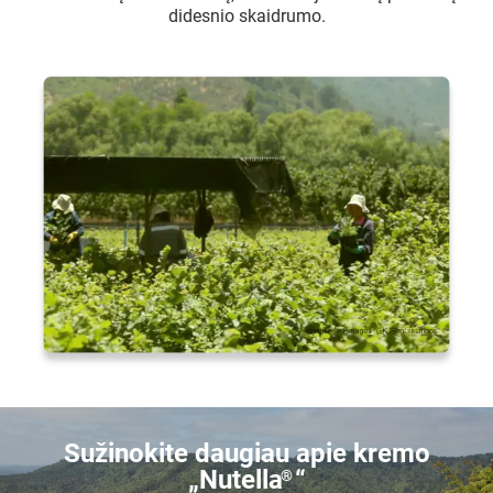
didesnio skaidrumo.
Sužinokite daugiau apie kremo
„Nutella
“
®