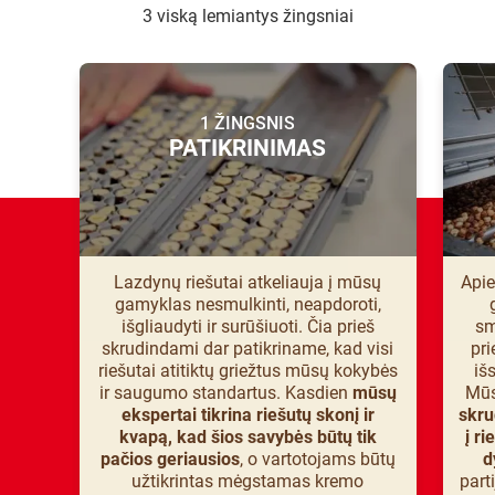
3 viską lemiantys žingsniai
1 ŽINGSNIS
PATIKRINIMAS
Lazdynų riešutai atkeliauja į mūsų
Api
gamyklas nesmulkinti, neapdoroti,
išgliaudyti ir surūšiuoti. Čia prieš
sm
skrudindami dar patikriname, kad visi
pri
riešutai atitiktų griežtus mūsų kokybės
iš
ir saugumo standartus. Kasdien
mūsų
Mū
ekspertai tikrina riešutų skonį ir
skru
kvapą, kad šios savybės būtų tik
į r
pačios geriausios
, o vartotojams būtų
d
užtikrintas mėgstamas kremo
part