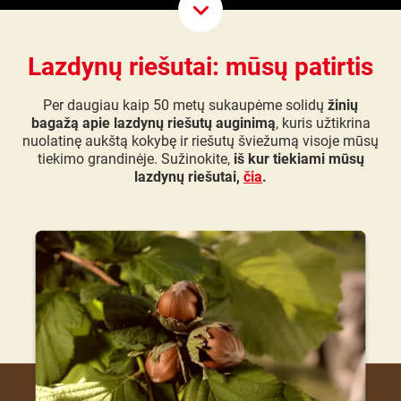
Scroll D
Lazdynų riešutai: mūsų patirtis
Per daugiau kaip 50 metų sukaupėme solidų
žinių
bagažą apie lazdynų riešutų auginimą
, kuris užtikrina
nuolatinę aukštą kokybę ir riešutų šviežumą visoje mūsų
tiekimo grandinėje. Sužinokite,
iš kur tiekiami mūsų
lazdynų riešutai,
čia
.