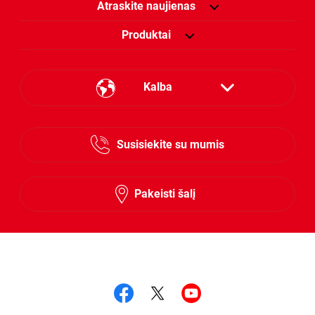
Atraskite naujienas
Produktai
Kalba
Estonian
Susisiekite su mumis
Lithuanian
Latvian
Pakeisti šalį
Stebėkite mus