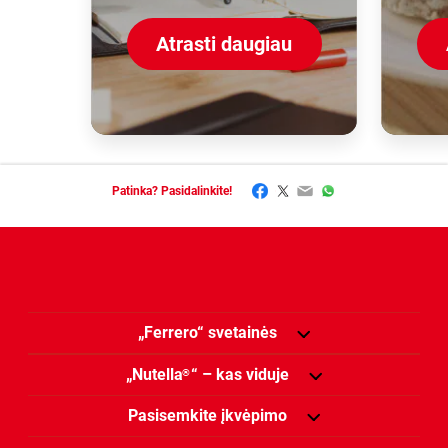
Atrasti daugiau
Facebook
Twitter
Email
WhatsApp
Patinka? Pasidalinkite!
„Ferrero“ svetainės
„Nutella
“ – kas viduje
®
Pasisemkite įkvėpimo