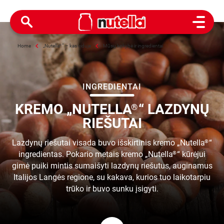
Open M
Home
„Nutella
®
“ – kas viduje
Mūsų kokybė ir ingredientai
INGREDIENTAI
KREMO „NUTELLA
“ LAZDYNŲ
®
RIEŠUTAI
Lazdynų riešutai visada buvo išskirtinis kremo „Nutella
“
®
ingredientas. Pokario metais kremo „Nutella
“ kūrėjui
®
gimė puiki mintis sumaišyti lazdynų riešutus, auginamus
Italijos Langės regione, su kakava, kurios tuo laikotarpiu
trūko ir buvo sunku įsigyti.