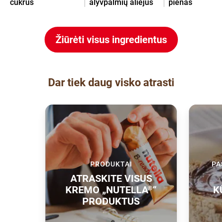
cukrus
alyvpalmių aliejus
pienas
Žiūrėti visus ingredientus
Dar tiek daug visko atrasti
PRODUKTAI
PA
ATRASKITE VISUS
KREMO „NUTELLA
“
K
®
PRODUKTUS