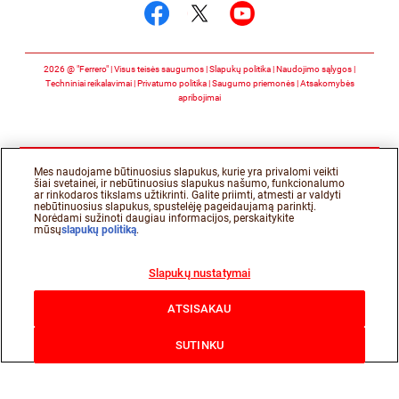
Stebėkite mus facebo
Stebėkite mus twit
Stebėkite mus 
2026 @ "Ferrero" | Visus teisės saugumos
Slapukų politika
Naudojimo sąlygos
Techniniai reikalavimai
Privatumo politika
Saugumo priemonės
Atsakomybės
apribojimai
Mes naudojame būtinuosius slapukus, kurie yra privalomi veikti
šiai svetainei, ir nebūtinuosius slapukus našumo, funkcionalumo
ar rinkodaros tikslams užtikrinti. Galite priimti, atmesti ar valdyti
nebūtinuosius slapukus, spustelėję pageidaujamą parinktį.
Norėdami sužinoti daugiau informacijos, perskaitykite
mūsų
slapukų politiką
.
Slapukų nustatymai
ATSISAKAU
SUTINKU