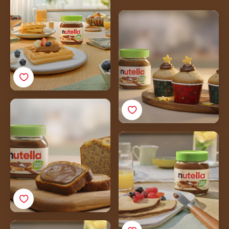
Veganiški keksiukai su
„Nutella®“
Veganiška bananų duona
su „Nutella®“
Veganiški lietiniai su
„Nutella® Plant-Based“
Veganiški blynai su