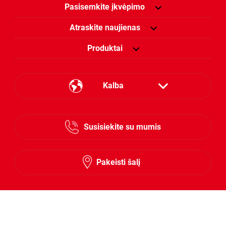
Pasisemkite įkvėpimo
Atraskite naujienas
Produktai
Kalba
Estonian
Susisiekite su mumis
Lithuanian
Latvian
Pakeisti šalį
Stebėkite mus