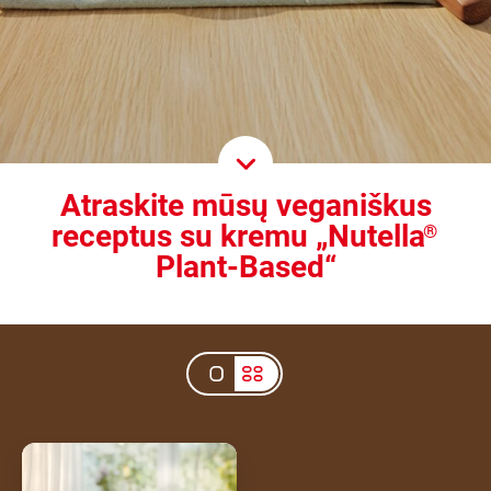
Scroll D
Atraskite mūsų veganiškus
receptus su kremu „Nutella
®
Plant-Based“
Veganiški vafliai su
„Nutella®“