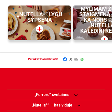
PADARYK
MYLIMAM Ž
„NUTELLA
“ LYGU
STAIGMENĄ 
®
ŠYPSENA
KĄ NORS 
„NUTELL
KALĖDINĮ R
Facebook
Twitter
Email
WhatsApp
Patinka? Pasidalinkite!
„Ferrero“ svetainės
„Nutella
“ – kas viduje
®