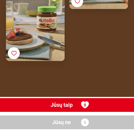
„Nutella® Plant-Based“
Jūsų taip
Jūsų ne