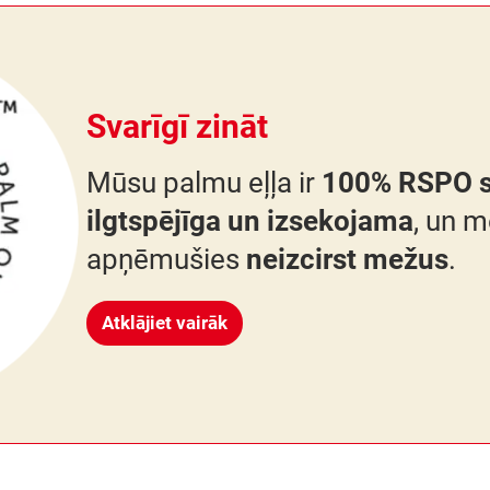
Svarīgī zināt
Mūsu palmu eļļa ir
100% RSPO se
ilgtspējīga un izsekojama
, un 
apņēmušies
neizcirst mežus
.
Atklājiet vairāk