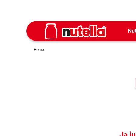
Nut
Home
Ja ju