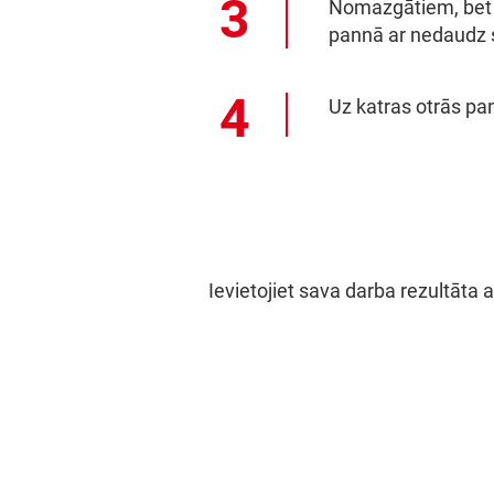
Nomazgātiem, bet n
pannā ar nedaudz sv
Uz katras otrās pa
Ievietojiet sava darba rezultāta 