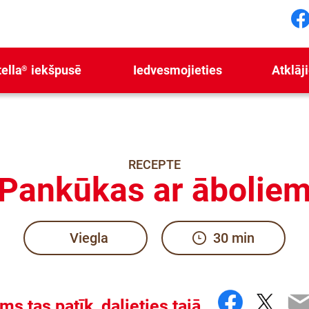
F
ella
iekšpusē
Iedvesmojieties
Atklāj
®
RECEPTE
Pankūkas ar ābolie
Viegla
30 min
Facebo
Twitt
E
ms tas patīk, dalieties tajā