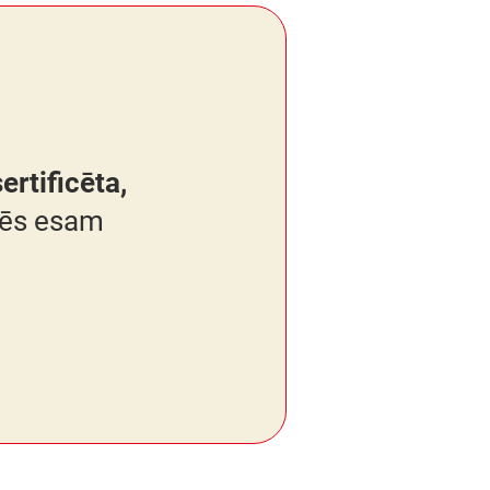
rtificēta,
mēs esam