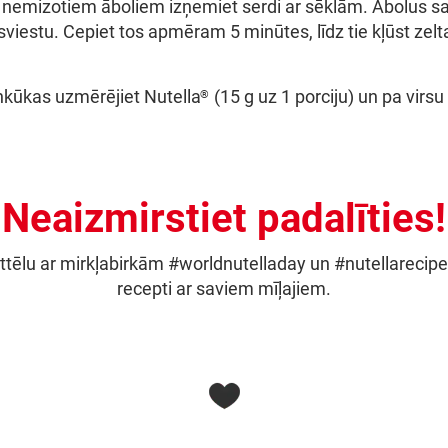
emizotiem āboliem izņemiet serdi ar sēklām. Ābolus sagr
iestu. Cepiet tos apmēram 5 minūtes, līdz tie kļūst zelta
nkūkas uzmērējiet Nutella
(15 g uz 1 porciju) un pa virsu
®
Neaizmirstiet padalīties!
attēlu ar mirkļabirkām #worldnutelladay un #nutellarecipe
recepti ar saviem mīļajiem.