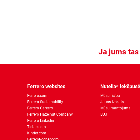
Ja jums tas 
Ferrero websites
Nutella
iekšpus
®
Ferrero.com
Mūsu rīcība
Ferrero Sustainability
Jauns izskats
Ferrero Careers
Mūsu mantojums
Ferrero Hazelnut Company
BUJ
Ferrero Linkedin
Tictac.com
Kinder.com
FerreroRocher.com