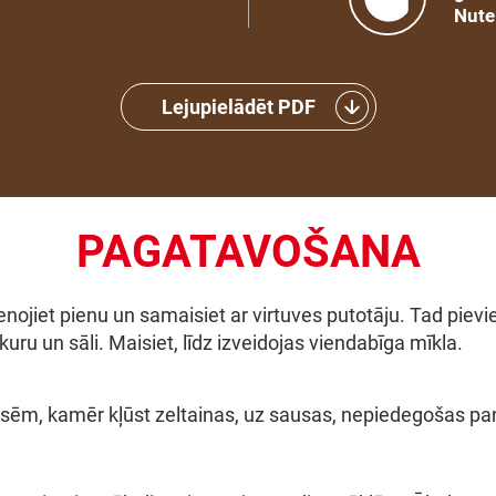
Nute
Lejupielādēt PDF
PAGATAVOŠANA
ienojiet pienu un samaisiet ar virtuves putotāju. Tad pievie
uru un sāli. Maisiet, līdz izveidojas viendabīga mīkla.
sēm, kamēr kļūst zeltainas, uz sausas, nepiedegošas pa