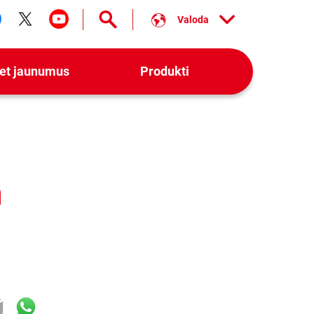
Valoda
ollow us on facebook
Follow us on twitter
Follow us on youtube
iet jaunumus
Produkti
m
ok
er
mail
WhatsApp