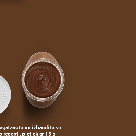
pagatavotu un izbaudītu šo
 recepti, pietiek ar 15 g