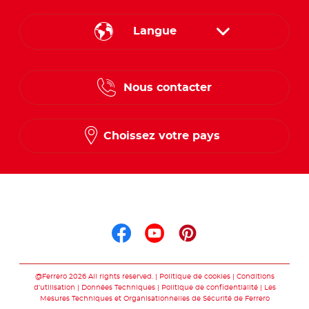
Langue
French
Nous contacter
Dutch
Choissez votre pays
Suis nous sur
Suis nous sur faceb
Suis nous sur yo
Suis nous sur
@Ferrero 2026 All rights reserved.
Politique de cookies
Conditions
d’utilisation
Données Techniques
Politique de confidentialité
Les
Mesures Techniques et Organisationnelles de Sécurité de Ferrero