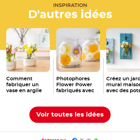
INSPIRATION
D'autres idées
Comment
Photophores
Créez un jar
fabriquer un
Flower Power
mural maiso
vase en argile
fabriqués avec
avec des pot
avec un pot de
des pots de
Nutella
®
Nutella
Nutella
®
®
Voir toutes les idées