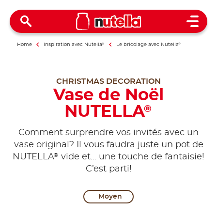
Open 
Home
Inspiration avec Nutella
®
Le bricolage avec Nutella
®
CHRISTMAS DECORATION
Vase de Noël
NUTELLA
®
Comment surprendre vos invités avec un
vase original? Il vous faudra juste un pot de
®
NUTELLA
vide et… une touche de fantaisie!
C’est parti!
Moyen