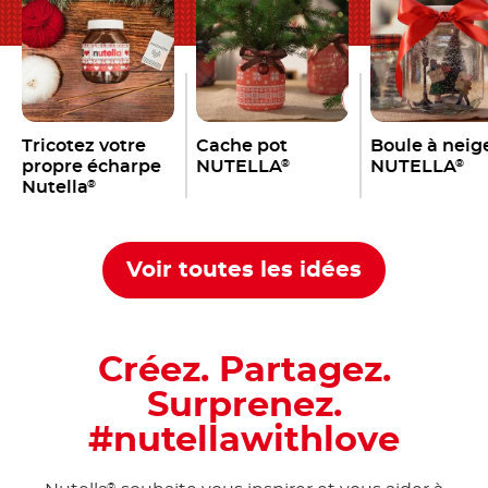
Tricotez votre
Cache pot
Boule à neig
propre écharpe
NUTELLA
NUTELLA
®
®
Nutella
®
Voir toutes les idées
Créez. Partagez.
Surprenez.
#nutellawithlove
®