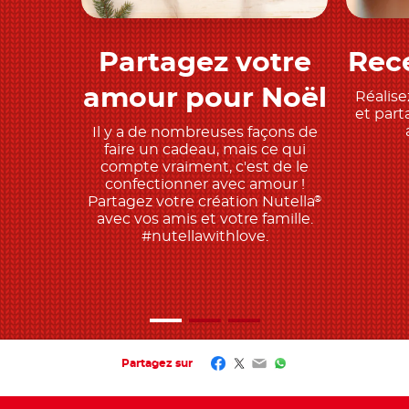
Partagez votre
Rece
Découvrez
amour pour Noël
Réalise
et part
Il y a de nombreuses façons de
faire un cadeau, mais ce qui
compte vraiment, c'est de le
confectionner avec amour !
Partagez votre création Nutella
®
avec vos amis et votre famille.
#nutellawithlove.
Facebook
Twitter
Email
WhatsApp
Partagez sur