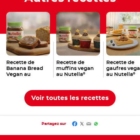
Recette de
Recette de
Recette de
Banana Bread
muffins vegan
gaufres veg
Vegan au
au Nutella
au Nutella
®
®
Nutella
®
Voir toutes les recettes
Facebook
Twitter
Email
WhatsApp
Partagez sur