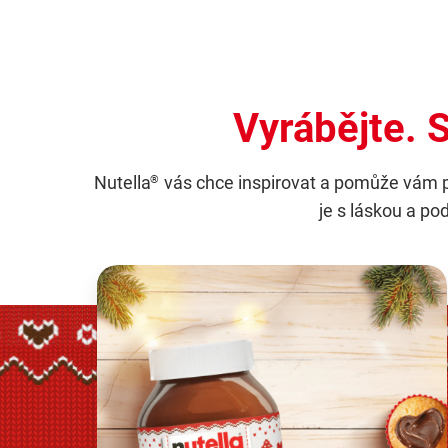
Vyrábějte. S
Nutella
vás chce inspirovat a pomůže vám pře
®
je s láskou a po