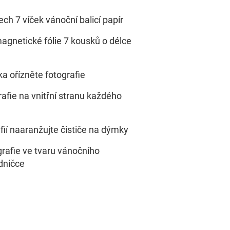
ch 7 víček vánoční balicí papír
agnetické fólie 7 kousků o délce
a ořízněte fotografie
afie na vnitřní stranu každého
fií naaranžujte čističe na dýmky
grafie ve tvaru vánočního
dničce