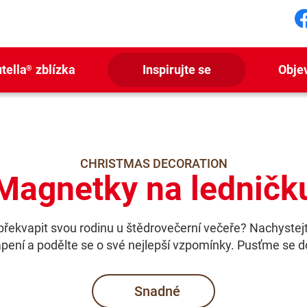
S
tella
zblízka
Inspirujte se
Obje
®
CHRISTMAS DECORATION
Magnetky na ledničk
řekvapit svou rodinu u štědrovečerní večeře? Nachystej
pení a podělte se o své nejlepší vzpomínky. Pusťme se d
Snadné