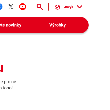
Jazyk
ledujte nás facebook
Sledujte nás twitter
Sledujte nás youtube
vte novinky
Výrobky
u
te pro ně
o toho!