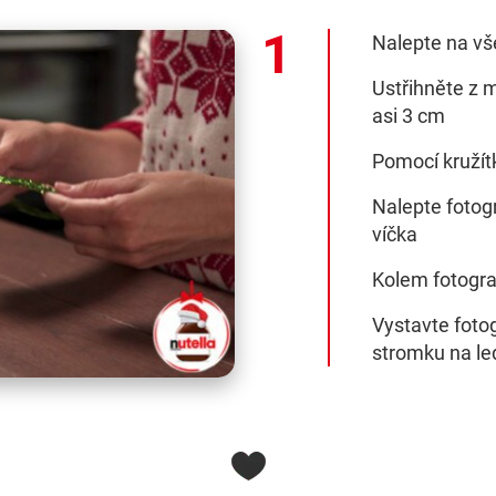
Nalepte na vše
Ustřihněte z m
asi 3 cm
Pomocí kružítk
Nalepte fotogr
víčka
Kolem fotogra
Vystavte foto
stromku na le