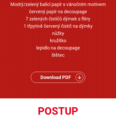
Modrý/zelený balicí papír s vánočním motivem
červený papír na decoupage
7 zelených čističů dýmek s flitry
1 třpytivě červený čistič na dýmky
nůžky
kružítko
lepidlo na decoupage
štětec
Download PDF
POSTUP