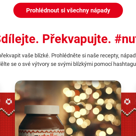
Prohlédnout si všechny nápady
dílejte. Překvapujte. #n
kvapit vaše blízké. Prohlédněte si naše recepty, nápady 
dělte se o své výtvory se svými blízkými pomocí hashtag