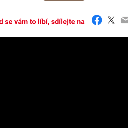
Facebo
Twit
E
 se vám to líbí, sdílejte na