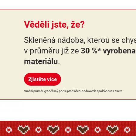
Věděli jste, že?
Skleněná nádoba, kterou se chys
v průměru již ze
30 %* vyrobena
materiálu
.
Zjistěte více
*Roční průměr vypočítaný podle prohlášení dodavatele společnosti Ferrero.