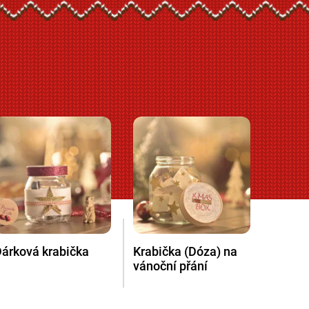
árková krabička
Krabička (Dóza) na
vánoční přání