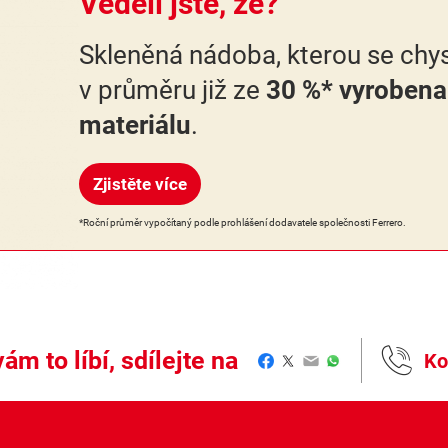
Věděli jste, že?
Skleněná nádoba, kterou se chys
v průměru již ze
30 %* vyrobena
materiálu
.
Zjistěte více
*Roční průměr vypočítaný podle prohlášení dodavatele společnosti Ferrero.
ám to líbí, sdílejte na
Ko
Facebook
Twitter
Email
WhatsApp