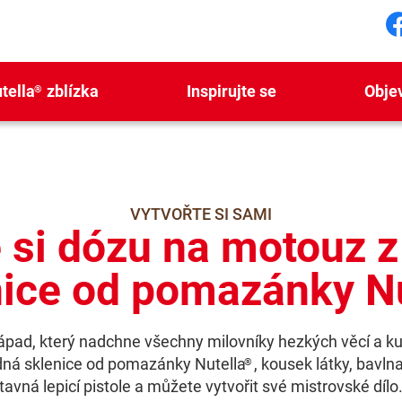
S
tella
zblízka
Inspirujte se
Obje
®
VYTVOŘTE SI SAMI
 si dózu na motouz 
nice od pomazánky Nu
ápad, který nadchne všechny milovníky hezkých věcí a kut
dná sklenice od pomazánky Nutella
, kousek látky, bavln
®
tavná lepicí pistole a můžete vytvořit své mistrovské dílo