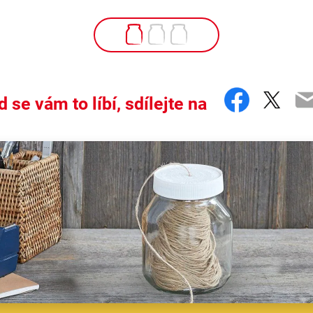
Facebo
Twit
E
 se vám to líbí, sdílejte na