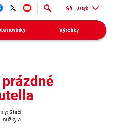
Jazyk
ledujte nás facebook
Sledujte nás twitter
Sledujte nás youtube
vte novinky
Výrobky
z prázdné
tella
ily: Stačí
a, nůžky a
.