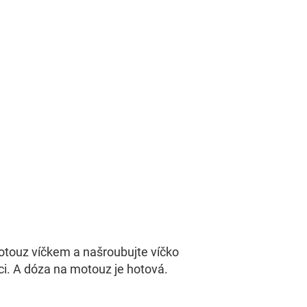
touz víčkem a našroubujte víčko
ci. A dóza na motouz je hotová.