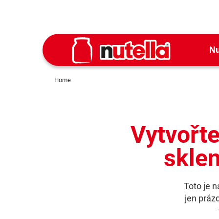
Nu
Home
Vytvořte
skle
Toto je n
jen práz