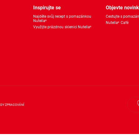
Inspirujte se
Objevte novin
Najděte svůj recept s pomazánkou
Cestujte s pomazán
Nutella
®
Nutella
Café
®
Využijte prázdnou sklenici Nutella
®
DY ZPRACOVÁNÍ