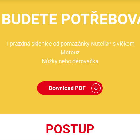
 BUDETE POTŘEBOV
1 prázdná sklenice od pomazánky Nutella
s víčkem
®
Motouz
Nůžky nebo děrovačka
Download PDF
POSTUP