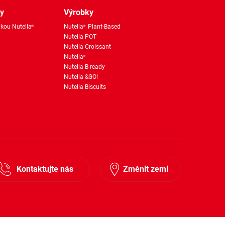
ky
Výrobky
kou Nutella
Nutella
Plant-Based
®
®
Nutella POT
Nutella Croissant
Nutella
®
Nutella B-ready
Nutella &GO!
Nutella Biscuits
Kontaktujte nás
Změnit zemi