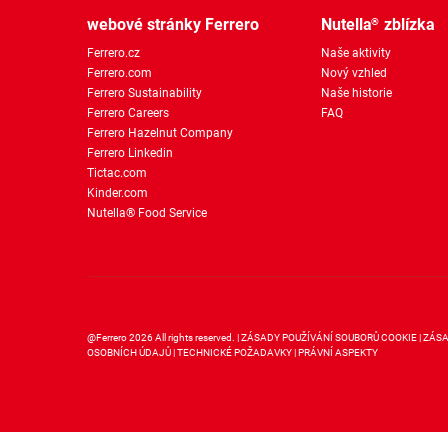
webové stránky Ferrero
Nutella
zblízka
®
Ferrero.cz
Naše aktivity
Ferrero.com
Nový vzhled
Ferrero Sustainability
Naše historie
Ferrero Careers
FAQ
Ferrero Hazelnut Company
Ferrero Linkedin
Tictac.com
Kinder.com
Nutella® Food Service
@Ferrero 2026 All rights reserved.
ZÁSADY POUŽÍVÁNÍ SOUBORŮ COOKIE
ZÁSA
OSOBNÍCH ÚDAJŮ
TECHNICKÉ POŽADAVKY
PRÁVNÍ ASPEKTY