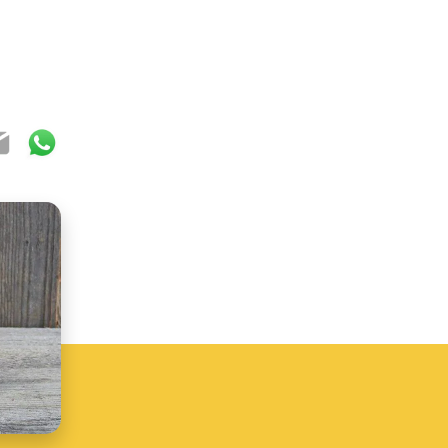
ok
ter
mail
WhatsApp