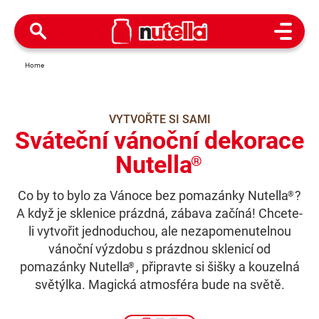
Open M
Home
VYTVOŘTE SI SAMI
Sváteční vánoční dekorace
Nutella
®
Co by to bylo za Vánoce bez pomazánky Nutella
?
®
A když je sklenice prázdná, zábava začíná! Chcete-
li vytvořit jednoduchou, ale nezapomenutelnou
vánoční výzdobu s prázdnou sklenicí od
pomazánky Nutella
, připravte si šišky a kouzelná
®
světýlka. Magická atmosféra bude na světě.