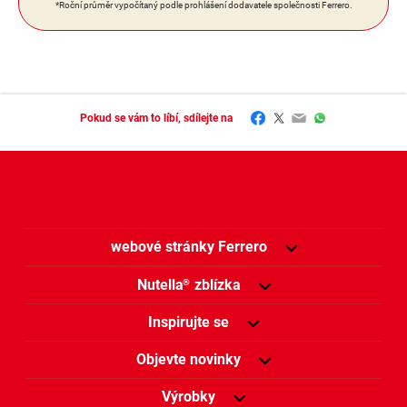
*Roční průměr vypočítaný podle prohlášení dodavatele společnosti Ferrero.
Facebook
Twitter
Email
WhatsApp
Pokud se vám to líbí, sdílejte na
webové stránky Ferrero
Nutella
zblízka
®
Inspirujte se
Objevte novinky
Výrobky