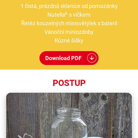
1 čistá, prázdná sklenice od pomazánky
Nutella
s víčkem
®
Řetěz kouzelných minisvětýlek s baterií
Vánoční miniozdoby
Různé šišky
Download PDF
POSTUP