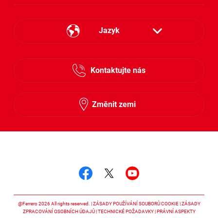
Jazyk
Česky
Kontaktujte nás
Slovensky
Změnit zemi
Sledujte nás
Sledujte nás facebook
Sledujte nás twitter
Sledujte nás y
@Ferrero 2026 All rights reserved.
ZÁSADY POUŽÍVÁNÍ SOUBORŮ COOKIE
ZÁSADY
ZPRACOVÁNÍ OSOBNÍCH ÚDAJŮ
TECHNICKÉ POŽADAVKY
PRÁVNÍ ASPEKTY