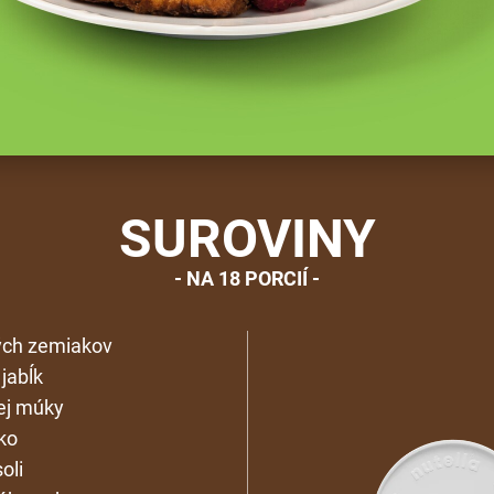
SUROVINY
NA 18 PORCIÍ
ých zemiakov
 jabĺk
ej múky
čko
oli