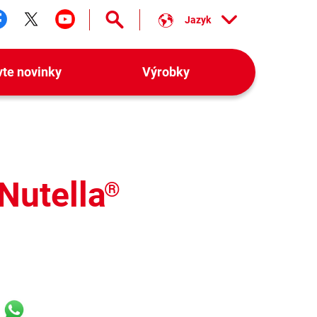
Jazyk
ledujte nás facebook
Sledujte nás twitter
Sledujte nás youtube
vte novinky
Výrobky
Nutella
®
k
r
ail
WhatsApp