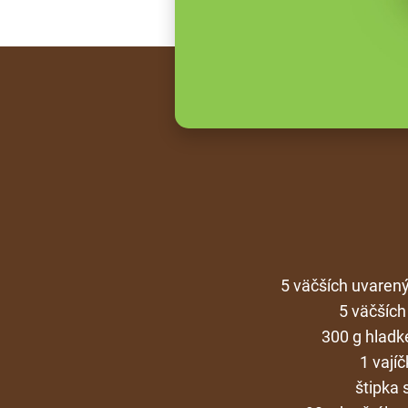
5 väčších uvaren
5 väčších
300 g hladk
1 vají
štipka s