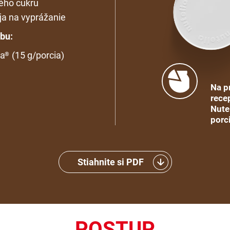
vého cukru
eja na vyprážanie
bu:
la
(15 g/porcia)
®
Na p
recep
Nute
porc
Stiahnite si PDF
POSTUP