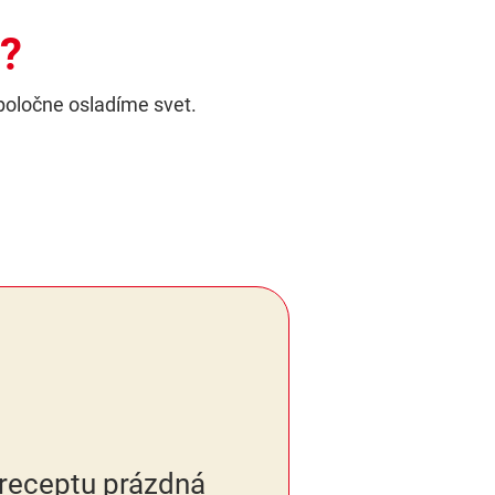
l?
poločne osladíme svet.
 receptu prázdná