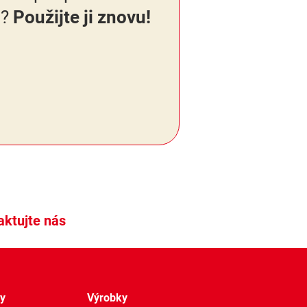
?
Použijte ji znovu!
aktujte nás
ky
Výrobky