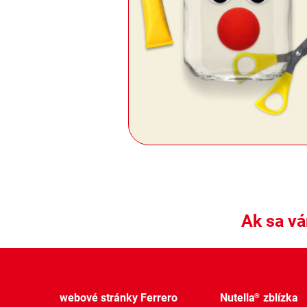
Ak sa vá
webové stránky Ferrero
Nutella
zblízka
®