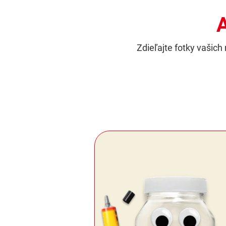
A
Zdieľajte fotky vašic