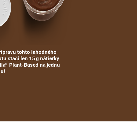
rípravu tohto lahodného
tu stačí len 15 g nátierky
lla
Plant-Based na jednu
®
iu!