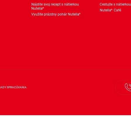
Nájdite svoj recept s nátierkou
Cestujte s nátierkou
Nutella
®
Nutella
Café
®
Využite prázdny pohár Nutella
®
SADY SPRACÚVANIA