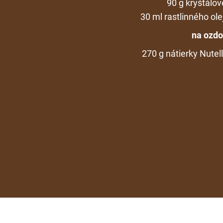
90 g kryštálo
30 ml rastlinného ol
na ozdo
270 g nátierky Nutel