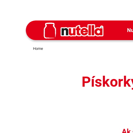
Nu
Home
Pískork
Ak 