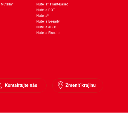
 Nutella
Nutella
Plant-Based
®
®
Nutella POT
Nutella
®
Nutella B-ready
Nutella &GO!
Nutella Biscuits
Kontaktujte nás
Zmeniť krajinu