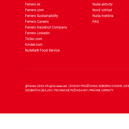
Ferrero.sk
Naše aktivity
Ferrero.com
Nový vzhľad
Ferrero Sustainability
Naša história
Ferrero Careers
FAQ
Ferrero Hazelnut Company
Ferrero Linkedin
Tictac.com
Kinder.com
Nutella® Food Service
@Ferrero 2026 All rights reserved.
ZÁSADY POUŽÍVANIA SÚBOROV COOKIE
ZÁ
OSOBNÝCH ÚDAJOV
TECHNICKÉ POŽIADAVKY
PRÁVNE ASPEKTY