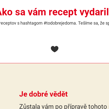
ko sa vám recept vydari
h receptov s hashtagom #todobrejedoma. Tešíme sa, že s
Je dobré vědět
Zůstala vám po přípravě tohoto