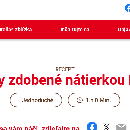
S
tella
zblízka
Inšpirujte sa
Obja
®
RECEPT
y zdobené nátierkou 
Jednoduché
1 h 0 Min.
Faceboo
Twitte
Em
sa vám páči, zdieľajte na