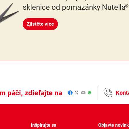
sklenice od pomazánky Nutella
®
Zjistěte více
m páči, zdieľajte na
Kont
Facebook
Twitter
Email
WhatsApp
Inšpirujte sa
Objavte novin