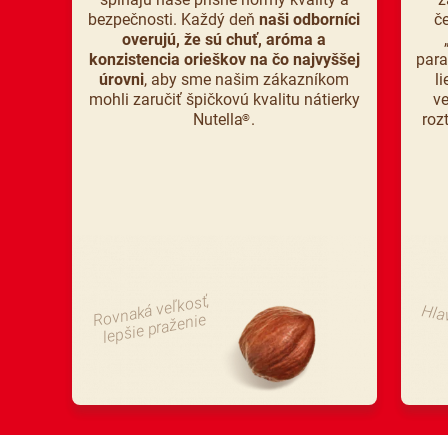
bezpečnosti. Každý deň
naši odborníci
č
overujú, že sú chuť, aróma a
konzistencia orieškov na čo najvyššej
para
úrovni
, aby sme našim zákazníkom
l
mohli zaručiť špičkovú kvalitu nátierky
ve
Nutella
.
roz
®
Rovnaká veľkosť,
Hla
lepšie praženie