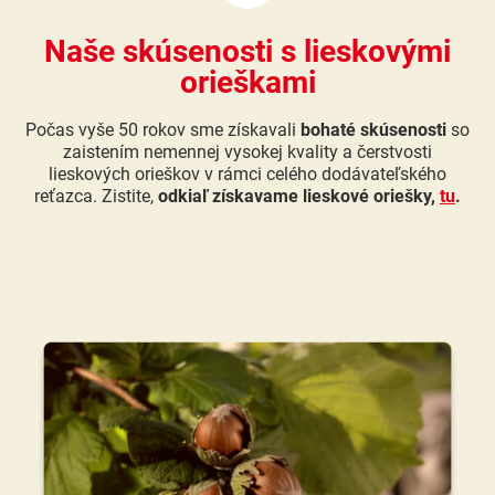
Naše skúsenosti s lieskovými
orieškami
Počas vyše 50 rokov sme získavali
bohaté skúsenosti
so
zaistením nemennej vysokej kvality a čerstvosti
lieskových orieškov v rámci celého dodávateľského
reťazca. Zistite,
odkiaľ získavame lieskové oriešky,
tu
.