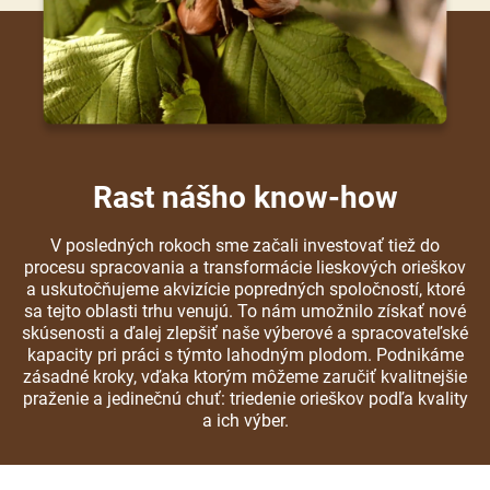
Rast nášho know-how
V posledných rokoch sme začali investovať tiež do
procesu spracovania a transformácie lieskových orieškov
a uskutočňujeme akvizície popredných spoločností, ktoré
sa tejto oblasti trhu venujú. To nám umožnilo získať nové
skúsenosti a ďalej zlepšiť naše výberové a spracovateľské
kapacity pri práci s týmto lahodným plodom. Podnikáme
zásadné kroky, vďaka ktorým môžeme zaručiť kvalitnejšie
praženie a jedinečnú chuť: triedenie orieškov podľa kvality
a ich výber.