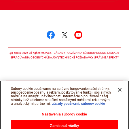
Sledujte nás
Sledujte nás facebook
Sledujte nás twitter
Sledujte nás y
@Ferrero 2026 All rights reserved.
ZÁSADY POUŽÍVANIA SÚBOROV COOKIE
ZÁSADY
SPRACÚVANIA OSOBNÝCH ÚDAJOV
TECHNICKÉ POŽIADAVKY
PRÁVNE ASPEKTY
Súbory cookie používame na správne fungovanie našej stránky,
prispôsobenie obsahu a reklám, poskytovanie funkcií sociálnych
médií a na analýzu návštevnosti. Informácie o používaní našej
stránky tiež zdieľame s našimi sociálnymi médiami, reklamnými
a analytickými partnermi.
zásady používania súborov cookie
Nastavenia súborov cookie
Zamietnuť všetky