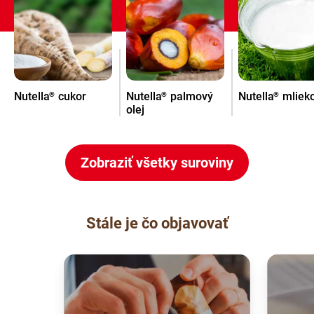
Nutella
cukor
Nutella
palmový
Nutella
mliek
®
®
®
olej
Zobraziť všetky suroviny
Stále je čo objavovať