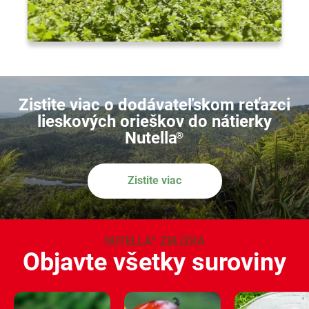
Zistite viac o dodávateľskom reťazci
lieskových orieškov do nátierky
Nutella
®
Zistite viac
NUTELLA
ZBLÍZKA
®
Objavte všetky suroviny