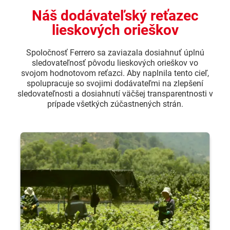
Náš dodávateľský reťazec
lieskových orieškov
Spoločnosť Ferrero sa zaviazala dosiahnuť úplnú
sledovateľnosť pôvodu lieskových orieškov vo
svojom hodnotovom reťazci. Aby naplnila tento cieľ,
spolupracuje so svojimi dodávateľmi na zlepšení
sledovateľnosti a dosiahnutí väčšej transparentnosti v
prípade všetkých zúčastnených strán.