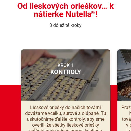
Od lieskových orieškov… k
nátierke Nutella
!
®
3 dôležité kroky
KROK 1
KONTROLY
Lieskové oriešky do našich tovární
Praž
dovážame vcelku, surové a olúpané. Tu
uskutočníme ďalšie kontroly, aby sme
tová
overili, že všetky lieskové oriešky
v 
spĺňajú naše prísne normy kvality a
z