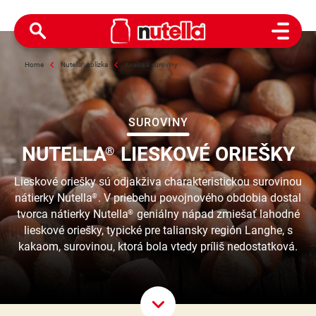
Open M
Home
Nutella
®
zblízka
Kvalita a suroviny
SUROVINY
NUTELLA
LIESKOVÉ ORIEŠKY
®
Lieskové oriešky sú odjakživa charakteristickou surovinou
nátierky Nutella
. V priebehu povojnového obdobia dostal
®
tvorca nátierky Nutella
geniálny nápad zmiešať lahodné
®
lieskové oriešky, typické pre taliansky región Langhe, s
kakaom, surovinou, ktorá bola vtedy príliš nedostatková.
Scroll D