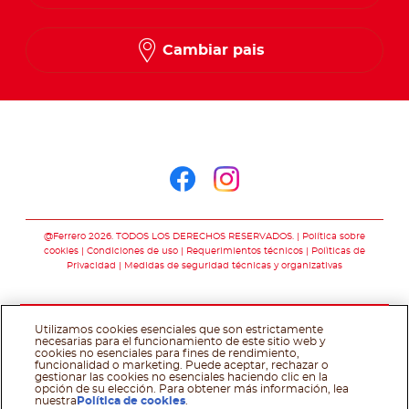
Cambiar pais
Síguenos en
Síguenos en face
Síguenos en i
@Ferrero 2026. TODOS LOS DERECHOS RESERVADOS.
Política sobre
cookies
Condiciones de uso
Requerimientos técnicos
Polìticas de
Privacidad
Medidas de seguridad técnicas y organizativas
Utilizamos cookies esenciales que son estrictamente
necesarias para el funcionamiento de este sitio web y
cookies no esenciales para fines de rendimiento,
funcionalidad o marketing. Puede aceptar, rechazar o
gestionar las cookies no esenciales haciendo clic en la
opción de su elección. Para obtener más información, lea
nuestra
Política de cookies
.