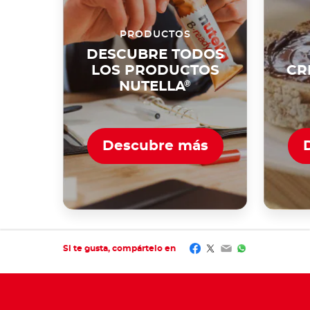
PRODUCTOS
DESCUBRE TODOS
LOS PRODUCTOS
CR
NUTELLA
®
Descubre más
Facebook
Twitter
Email
WhatsApp
Si te gusta, compártelo en