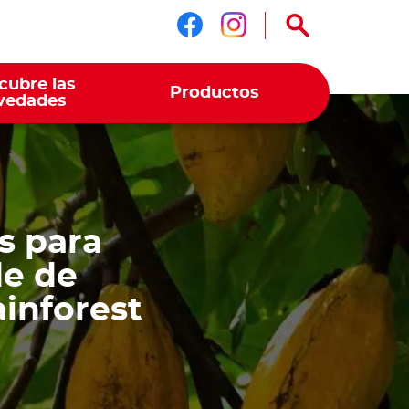
Síguenos en face
Síguenos en i
cubre las
Productos
vedades
s para
de de
ainforest