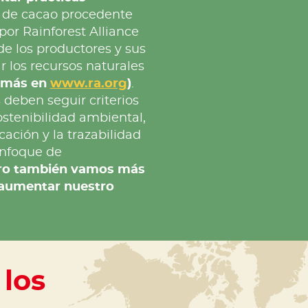
s de cacao procedente
por Rainforest Alliance
e los productores y sus
r los recursos naturales
 más en
www.ra.org
)
.
 deben seguir criterios
sostenibilidad ambiental,
cación y la trazabilidad
enfoque de
ro también vamos más
a aumentar nuestro
los