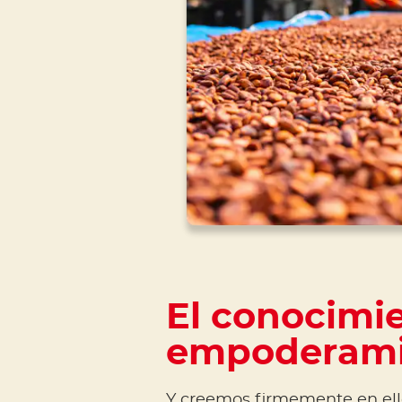
El conocimi
empoderami
Y creemos firmemente en ello