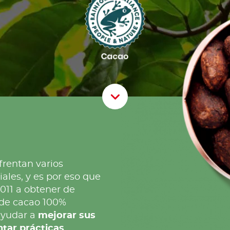
Scroll D
frentan varios
les, y es por eso que
011 a obtener de
de cacao 100%
ayudar a
mejorar sus
tar prácticas