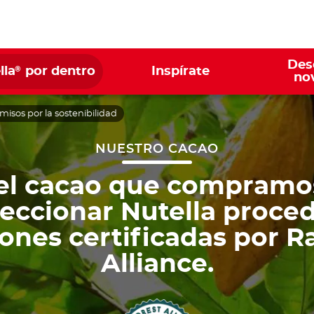
Des
®
lla
por dentro
Inspírate
no
isos por la sostenibilidad
NUESTRO CACAO
el cacao que compramo
eccionar Nutella proce
ones certificadas por R
Alliance.