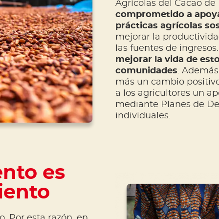
Agrícolas del Cacao de
comprometido a apoya
prácticas agrícolas so
mejorar la productividad
las fuentes de ingresos.
mejorar la vida de esto
comunidades
. Además,
más un cambio positivo
a los agricultores un 
mediante Planes de Des
individuales.
ento es
ento
. Por esta razón, en