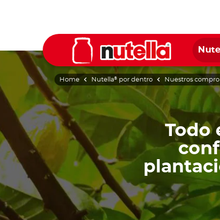
Nute
Home
Nutella
por dentro
Nuestros comprom
®
Todo 
conf
plantaci