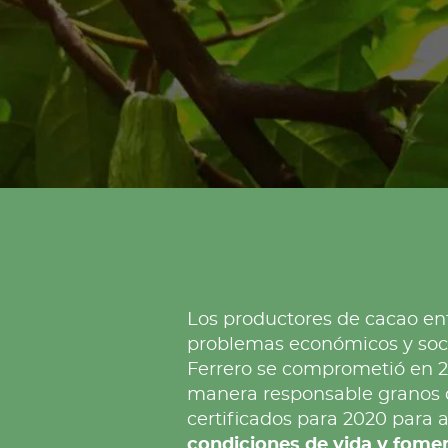
Los productores de cacao en
problemas económicos y socia
Ferrero se comprometió en 2
manera responsable granos 
certificados para 2020 para 
condiciones de vida y fomen