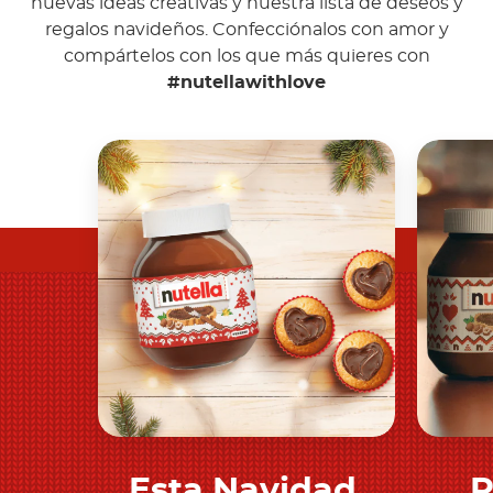
nuevas ideas creativas y nuestra lista de deseos y
regalos navideños. Confecciónalos con amor y
compártelos con los que más quieres con
#nutellawithlove
Esta Navidad,
R