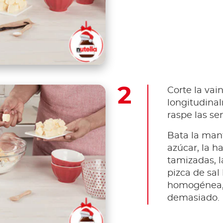
Corte la vain
longitudinal
raspe las sem
Bata la man
azúcar, la h
tamizadas, la
pizca de sa
homogénea, 
demasiado.