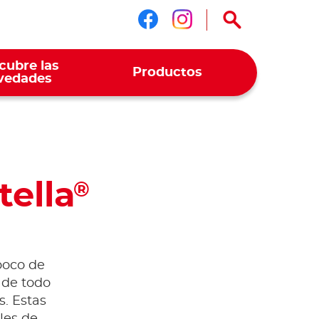
Síguenos en face
Síguenos en i
cubre las
Productos
vedades
tella
®
poco de
 de todo
s. Estas