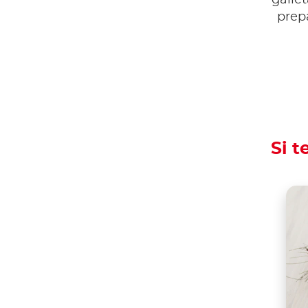
galle
prep
Si t