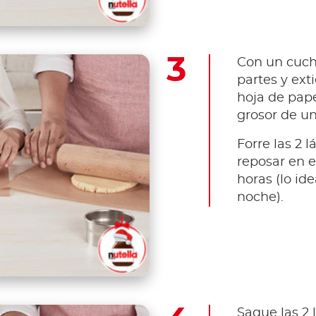
Con un cuchi
partes y ex
hoja de pap
grosor de u
Forre las 2 
reposar en e
horas (lo ide
noche).
Saque las 2 