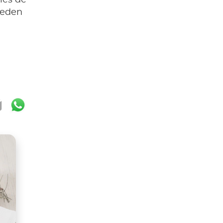
les de
ueden
ok
ter
mail
WhatsApp