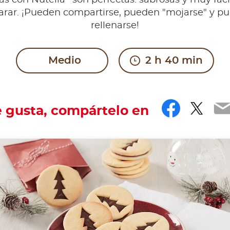
tas con Nutella
son perfectas: sabrosas y muy fáci
arar. ¡Pueden compartirse, pueden "mojarse" y p
rellenarse!
Medio
2 h 40 min
Facebo
Twit
E
e gusta, compártelo en