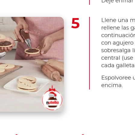
Deje enfriar 
Llene una m
rellene las g
continuación
con agujero 
sobresalga l
central (use
cada galleta)
Espolvoree 
encima.