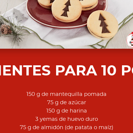
IENTES PARA 10 
150 g de mantequilla pomada
75 g de azúcar
150 g de harina
3 yemas de huevo duro
75 g de almidón (de patata o maíz)