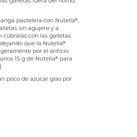
las galletas fuera del horno.
®
anga pastelera con Nutella
,
alletas sin agujero y a
 cúbralas con las galletas
®
dejando que la Nutella
igeramente por el orificio
®
 unos 15 g de Nutella
para
.
un poco de azúcar glas por