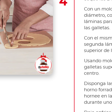
Con un mold
diámetro, co
láminas para
las galletas.
Con el mismo
segunda lám
superior de l
Usando mold
galletas sup
centro.
Disponga la
horno forrad
hornee en la
durante uno