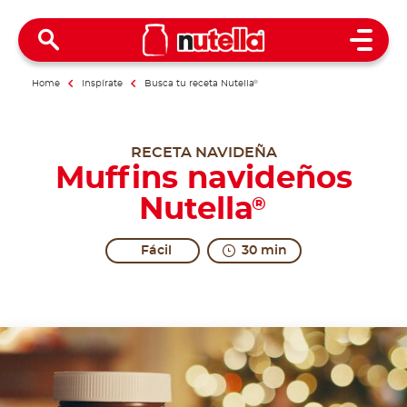
Open 
Home
Inspírate
Busca tu receta Nutella
®
RECETA NAVIDEÑA
Muffins navideños
Nutella
®
Fácil
30 min