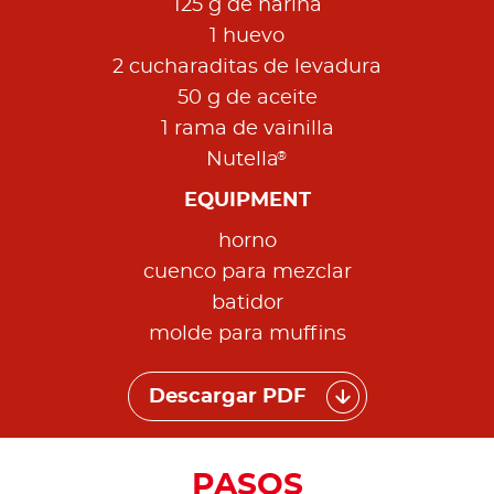
125 g de harina
1 huevo
2 cucharaditas de levadura
50 g de aceite
1 rama de vainilla
®
Nutella
EQUIPMENT
horno
cuenco para mezclar
batidor
molde para muffins
Descargar PDF
PASOS