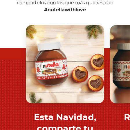
compártelos con los que más quieres con
#nutellawithlove
Esta Navidad,
R
Descubre más
comparte tu