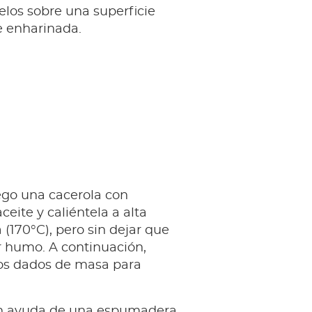
los sobre una superficie
 enharinada.
ego una cacerola con
eite y caliéntela a alta
(170°C), pero sin dejar que
ir humo. A continuación,
los dados de masa para
on ayuda de una espumadera.