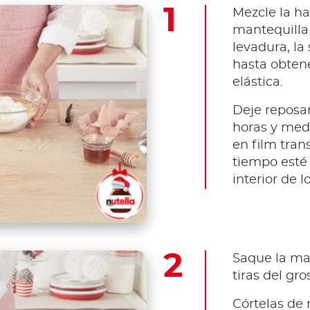
Mezcle la ha
mantequilla 
levadura, la s
hasta obte
elástica.
Deje reposa
horas y medi
en film tra
tiempo esté 
interior de lo
Saque la mas
tiras del gr
Córtelas de