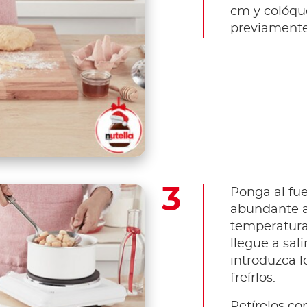
cm y colóque
previamente
Ponga al fu
abundante ac
temperatura 
llegue a sal
introduzca 
freírlos.
Retírelos c