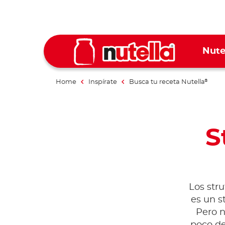
Nute
Home
Inspírate
Busca tu receta Nutella
®
S
Los stru
es un s
Pero n