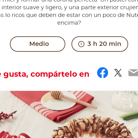
 miel y formar una corona perfecta. Un pastel c
interior suave y ligero, y una parte exterior crujie
s lo ricos que deben de estar con un poco de Nut
encima?
Medio
3 h 20 min
Facebo
Twit
E
e gusta, compártelo en