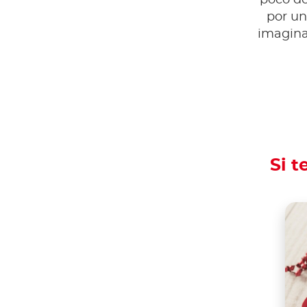
poco de
por un 
imagina
Si t