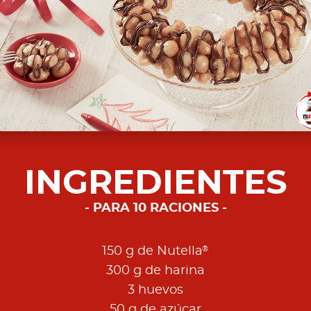
INGREDIENTES
PARA 10 RACIONES
®
150 g de Nutella
300 g de harina
3 huevos
50 g de azúcar