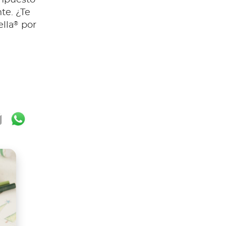
ompuesto
nte. ¿Te
®
ella
por
ok
ter
mail
WhatsApp