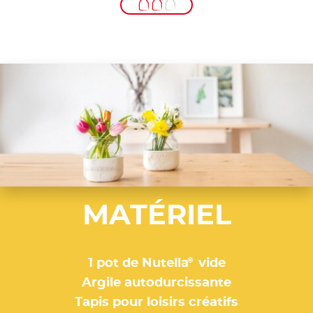
MATÉRIEL
®
1 pot de Nutella
vide
Argile autodurcissante
Tapis pour loisirs créatifs