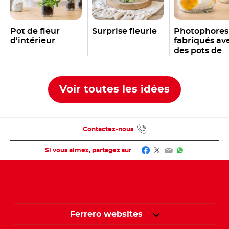
Pot de fleur
Surprise fleurie
Photophores
d’intérieur
fabriqués av
des pots de
Nutella
®
Voir toutes les idées
Contactez-nous
Facebook
Twitter
Email
WhatsApp
Si vous aimez, partagez sur
Ferrero websites