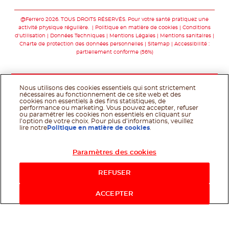
Suivez-nous sur facebo
Suivez-nous sur twit
Suivez-nous sur
Suivez-nous 
Suivez-nou
@Ferrero 2026. TOUS DROITS RÉSERVÉS. Pour votre santé pratiquez une
activité physique régulière.
Politique en matière de cookies
Conditions
d'utilisation
Données Techniques
Mentions Légales
Mentions sanitaires
Charte de protection des données personnelles
Sitemap
Accessibilité :
partiellement conforme (56%)
Nous utilisons des cookies essentiels qui sont strictement
nécessaires au fonctionnement de ce site web et des
cookies non essentiels à des fins statistiques, de
performance ou marketing. Vous pouvez accepter, refuser
ou paramétrer les cookies non essentiels en cliquant sur
l’option de votre choix. Pour plus d’informations, veuillez
lire notre
Politique en matière de cookies
.
Paramètres des cookies
Acheter maintenant
REFUSER
ACCEPTER