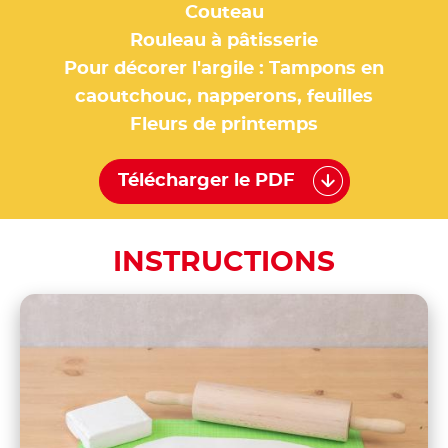
Couteau
Rouleau à pâtisserie
Pour décorer l'argile : Tampons en
caoutchouc, napperons, feuilles
Fleurs de printemps
Télécharger le PDF
INSTRUCTIONS