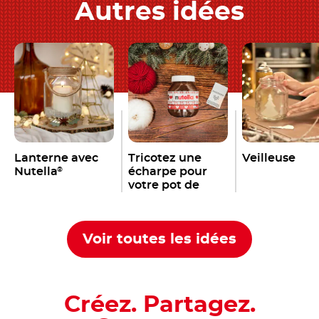
Autres idées
Lanterne avec
Tricotez une
Veilleuse
Nutella
écharpe pour
®
votre pot de
Nutella
®
Voir toutes les idées
Créez. Partagez.