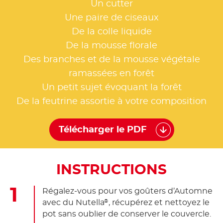
Un cutter
Une paire de ciseaux
De la colle liquide
De la mousse florale
Des branches et de la mousse végétale
ramassées en forêt
Un petit sujet évoquant la forêt
De la feutrine assortie à votre composition
Télécharger le PDF
INSTRUCTIONS
Régalez-vous pour vos goûters d’Automne
avec du Nutella
, récupérez et nettoyez le
®
pot sans oublier de conserver le couvercle.