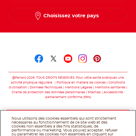
Choisissez votre pays
Suivez-nous sur
Suivez-nous sur facebo
Suivez-nous sur twit
Suivez-nous sur
Suivez-nous 
Suivez-nou
@Ferrero 2026. TOUS DROITS RÉSERVÉS. Pour votre santé pratiquez une
activité physique régulière.
Politique en matière de cookies
Conditions
d'utilisation
Données Techniques
Mentions Légales
Mentions sanitaires
Charte de protection des données personnelles
Sitemap
Accessibilité :
partiellement conforme (56%)
Nous utilisons des cookies essentiels qui sont strictement
nécessaires au fonctionnement de ce site web et des
cookies non essentiels à des fins statistiques, de
performance ou marketing. Vous pouvez accepter, refuser
ou paramétrer les cookies non essentiels en cliquant sur