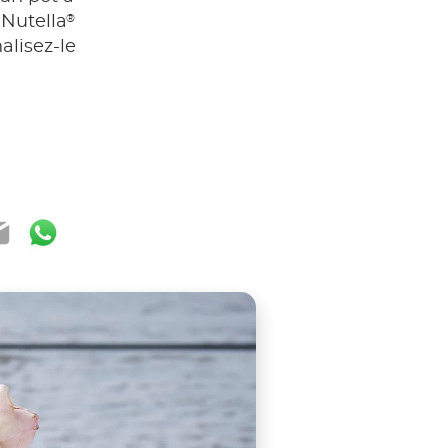
®
 Nutella
alisez-le
ook
ter
mail
WhatsApp