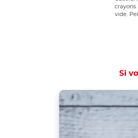
crayons 
vide. Pe
Si v