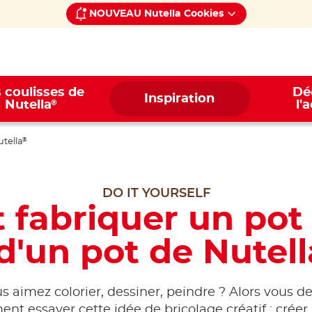
NOUVEAU Nutella Cookies
 coulisses de
Dé
Inspiration
®
Nutella
l'
tella
®
DO IT YOURSELF
fabriquer un pot 
 d'un pot de Nutell
s aimez colorier, dessiner, peindre ? Alors vous d
nt essayer cette idée de bricolage créatif : créer