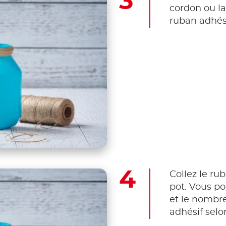
cordon ou la 
ruban adhési
Collez le ru
pot. Vous pou
et le nombr
adhésif selo