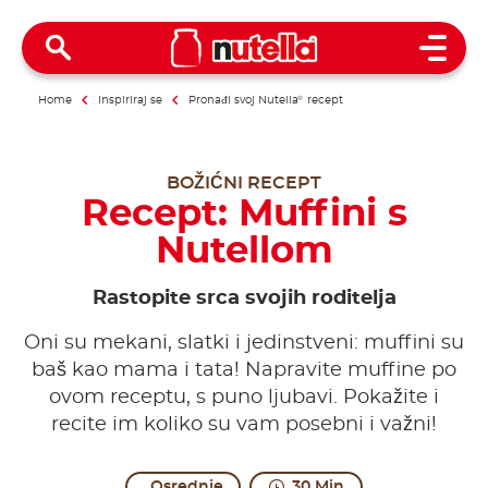
Open 
Home
Inspiriraj se
Pronađi svoj Nutella
®
recept
BOŽIĆNI RECEPT
Recept: Muffini s
Nutellom
Rastopite srca svojih roditelja
Oni su mekani, slatki i jedinstveni: muffini su
baš kao mama i tata! Napravite muffine po
ovom receptu, s puno ljubavi. Pokažite i
recite im koliko su vam posebni i važni!
Osrednje
30 Min