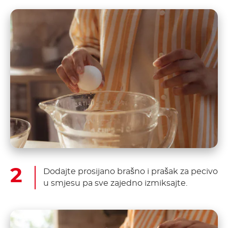
Dodajte prosijano brašno i prašak za pecivo
u smjesu pa sve zajedno izmiksajte.