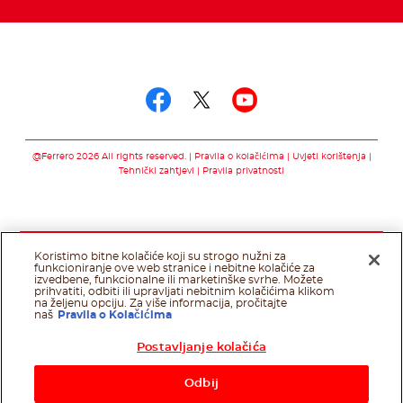
Pratite nas putem
Pratite nas putem f
Pratite nas pute
Pratite nas 
@Ferrero 2026 All rights reserved.
Pravila o kolačićima
Uvjeti korištenja
Tehnički zahtjevi
Pravila privatnosti
Koristimo bitne kolačiće koji su strogo nužni za
funkcioniranje ove web stranice i nebitne kolačiće za
izvedbene, funkcionalne ili marketinške svrhe. Možete
prihvatiti, odbiti ili upravljati nebitnim kolačićima klikom
na željenu opciju. Za više informacija, pročitajte
naš
Pravila o Kolačićima
Postavljanje kolačića
Odbij