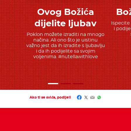
Ovog Božića
Bož
Saznajte više
dijelite ljubav
Ispecite
i podij
Poklon možete izraditi na mnogo
načina. Ali ono što je uistinu
važno jest da ih izradite s ljubavlju
i da ih podijelite sa svojim
voljenima. #nutellawithlove
Facebook
Twitter
Email
WhatsApp
Ako ti se sviđa, podijeli