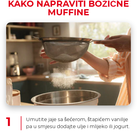
KAKO NAPRAVITI BOŽIĆNE
MUFFINE
Umutite jaje sa šećerom, štapićem vanilije
pa u smjesu dodajte ulje i mlijeko ili jogurt.