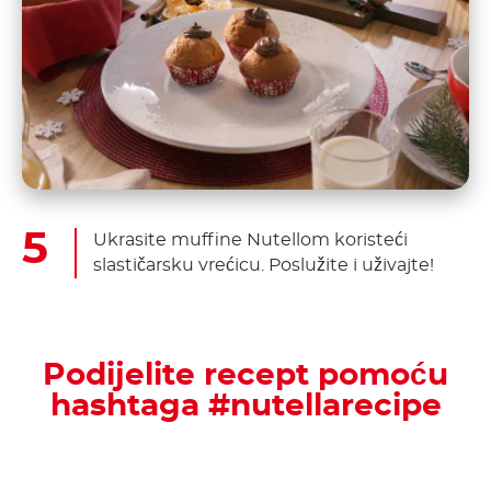
Ukrasite muffine Nutellom koristeći
slastičarsku vrećicu. Poslužite i uživajte!
Podijelite recept pomoću
hashtaga #nutellarecipe