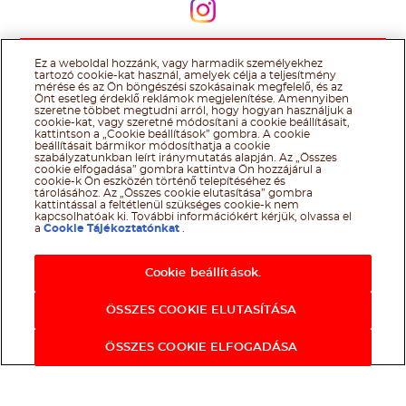
Kövessen minket
Ez a weboldal hozzánk, vagy harmadik személyekhez
@Ferrero 2026 All rights reserved.
Nutella® cookie tájékoztató
tartozó cookie-kat használ, amelyek célja a teljesítmény
Felhasználás Feltételei
Technikai információk
Impresszum
Ferrero
mérése és az Ön böngészési szokásainak megfelelő, és az
adatkezelési tájékoztató
Önt esetleg érdeklő reklámok megjelenítése. Amennyiben
szeretne többet megtudni arról, hogy hogyan használjuk a
cookie-kat, vagy szeretné módosítani a cookie beállításait,
kattintson a „Cookie beállítások” gombra. A cookie
beállításait bármikor módosíthatja a cookie
szabályzatunkban leírt iránymutatás alapján. Az „Összes
cookie elfogadása” gombra kattintva Ön hozzájárul a
cookie-k Ön eszközén történő telepítéséhez és
tárolásához. Az „Összes cookie elutasítása” gombra
kattintással a feltétlenül szükséges cookie-k nem
kapcsolhatóak ki. További információkért kérjük, olvassa el
a
Cookie Tájékoztatónkat
.
Cookie beállítások.
ÖSSZES COOKIE ELUTASÍTÁSA
ÖSSZES COOKIE ELFOGADÁSA