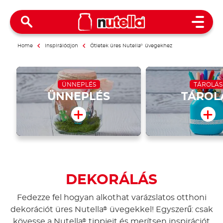
Open 
Home
Inspirálódjon
Ötletek üres Nutella
®
üvegekhez
ÜNNEPLÉS
TÁROLÁS
ÜNNEPLÉS
TÁROL
DEKORÁLÁS
Fedezze fel hogyan alkothat varázslatos otthoni
dekorációt üres Nutella
üvegekkel! Egyszerű: csak
®
kövesse a Nutella
tippjeit és merítsen inspirációt
®