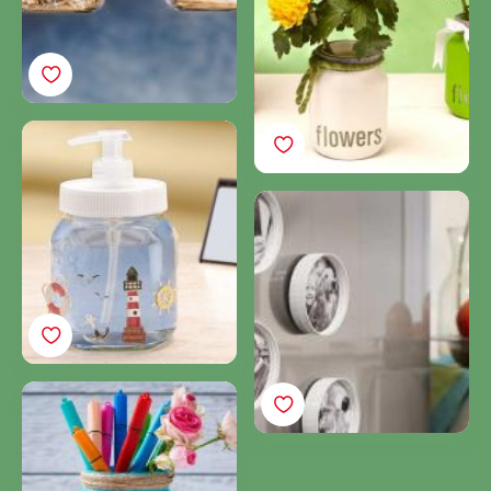
val?
Készítsen
szappanadagolót üres
Nutella® üvegből!
Keretezze be fotóit
Nutella® kupakkal!
Dekorációs Nutella®
üvegek