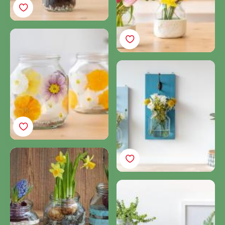
Virágos mécsestartó
Nutella® üvegből
Készítsen DIY
függőleges minikertet
Nutella® üvegből!
Tavaszváró üveg
Hogyan készíthet üres
Nutella® üvegből
mosolygós vázát
növényeinek?