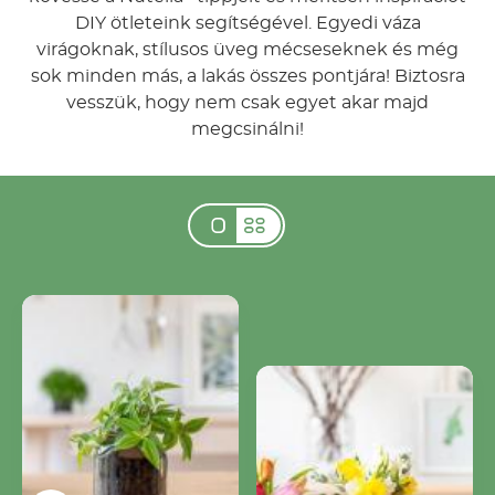
DIY ötleteink segítségével. Egyedi váza
virágoknak, stílusos üveg mécseseknek és még
sok minden más, a lakás összes pontjára! Biztosra
vesszük, hogy nem csak egyet akar majd
megcsinálni!
Alkosson növényvázát
üres Nutella® üvegből!
Hogyan készíthet agyag
virágvázát Nutella®
üvegből?