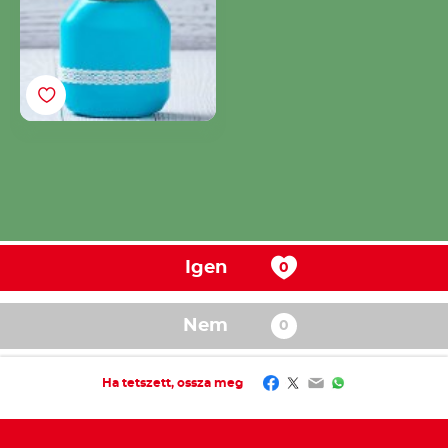
Igen
Nem
Facebook
Twitter
Email
WhatsApp
Ha tetszett, ossza meg