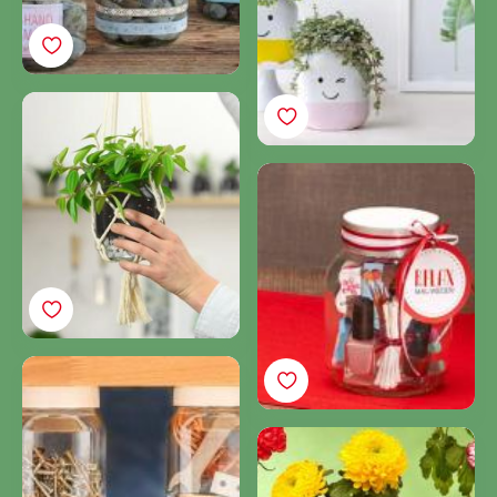
Készítsen meseszép
függő virágtartót üres
Nutella® üvegből!
DIY Nutella®
szépségüveg
DIY szerszám tartó üveg
Hogyan készítsen
gyönyörű vázát
virágainak a Nutella®-