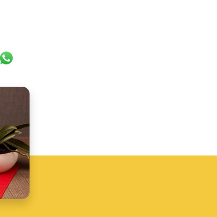
k
er
ail
WhatsApp