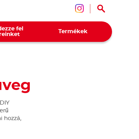
Kövessen mink
ezze fel
Termékek
reinket
üveg
 DIY
erű
i hozzá,