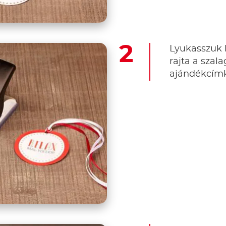
Lyukasszuk k
rajta a szala
ajándékcím