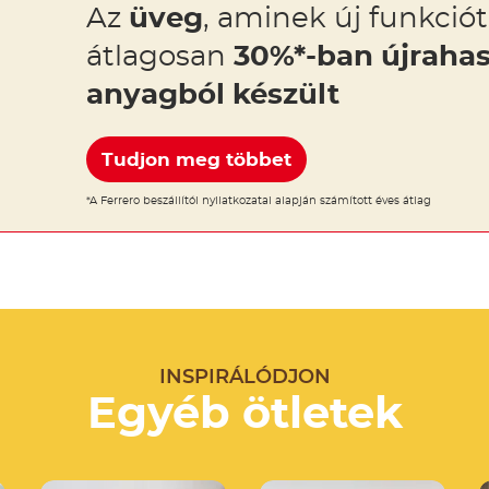
Az
üveg
, aminek új funkciót
átlagosan
30%*-ban újrahas
anyagból készült
Tudjon meg többet
*A Ferrero beszállítói nyilatkozatai alapján számított éves átlag
INSPIRÁLÓDJON
Egyéb ötletek