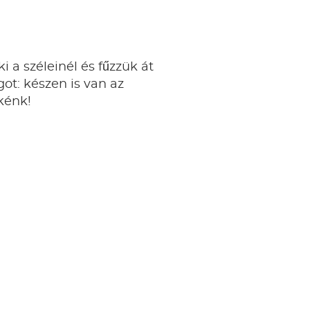
i a széleinél és fűzzük át
got: készen is van az
kénk!