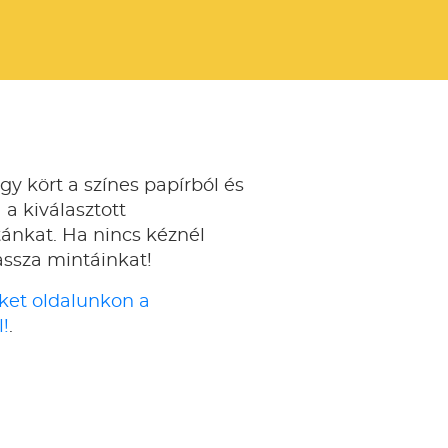
gy kört a színes papírból és
 a kiválasztott
ánkat. Ha nincs kéznél
assza mintáinkat!
ket oldalunkon a
!
.