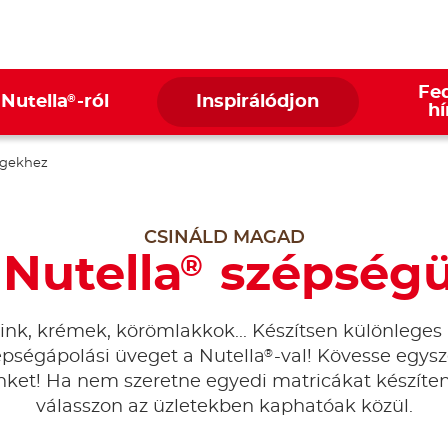
Fed
®
 Nutella
-ról
Inspirálódjon
hí
gekhez
CSINÁLD MAGAD
 Nutella
szépség
®
nk, krémek, körömlakkok... Készítsen különleges
®
épségápolási üveget a Nutella
-val! Kövesse egysz
nket! Ha nem szeretne egyedi matricákat készíten
válasszon az üzletekben kaphatóak közül.