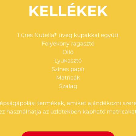
KELLÉKEK
®
1 üres Nutella
üveg kupakkal együtt
Folyékony ragasztó
Olló
Lyukasztó
Színes papír
Matricák
Szalag
zépságápolási termékek, amiket ajándékozni szere
z használhatja az üzletekben kapható matricákat