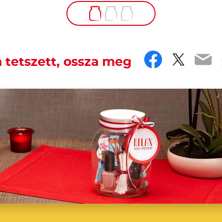
Faceboo
Twitt
Em
 tetszett, ossza meg