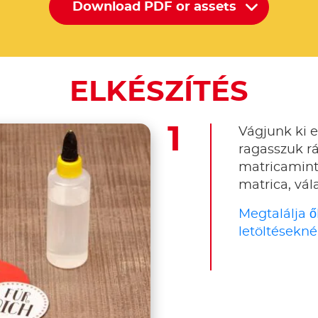
Download PDF or assets
ELKÉSZÍTÉS
Vágjunk ki e
ragasszuk rá
matricamint
matrica, vál
Megtalálja ő
letöltéseknél