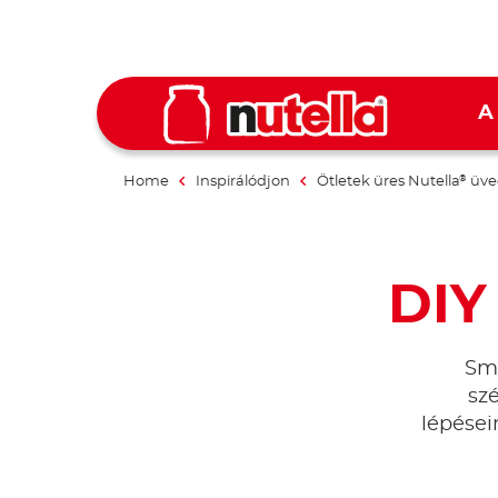
A
Home
Inspirálódjon
Ötletek üres Nutella
üve
®
DIY
Smi
sz
lépései