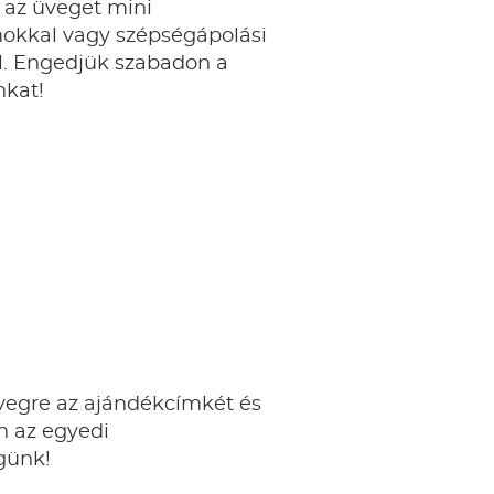
 az üveget mini
kkal vagy szépségápolási
. Engedjük szabadon a
nkat!
vegre az ajándékcímkét és
n az egyedi
günk!