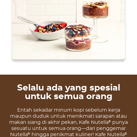
Selalu ada yang spesial
untuk semua orang
Entah sekadar minum kopi sebelum kerja
maupun duduk untuk menikmati sarapan atau
makan siang di akhir pekan, Kafe Nutella
punya
®
sesuatu untuk semua orang—dari penggemar
Nutella
hingga penikmat kuliner! Kafe Nutella
®
®