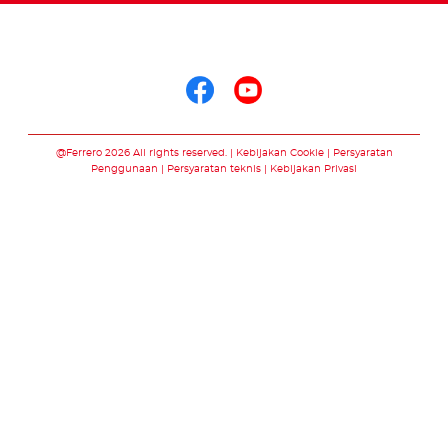
Ikuti kami di
Ikuti kami di face
Ikuti kami di 
@Ferrero 2026 All rights reserved.
Kebijakan Cookie
Persyaratan
Penggunaan
Persyaratan teknis
Kebijakan Privasi