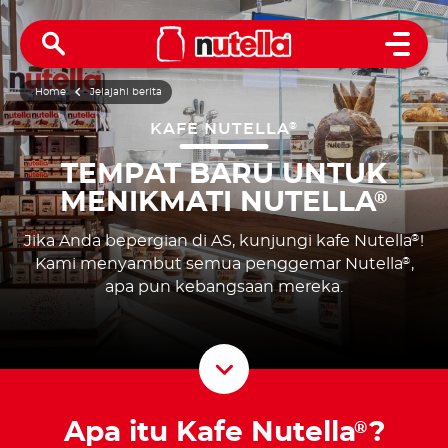
Open 
Home
Jelajahi berita
KAFE NUTELLA
®
TEMPAT BARU UNTUK
MENIKMATI NUTELLA
®
Jika Anda bepergian di AS, kunjungi kafe Nutella
!
®
Kami menyambut semua penggemar Nutella
,
®
apa pun kebangsaan mereka.
Scroll D
Apa itu Kafe Nutella
?
®