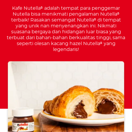
Kafe Nutella
adalah tempat para penggemar
®
Nutella bisa menikmati pengalaman Nutella
®
terbaik! Rasakan semangat Nutella
di tempat
®
yang unik nan menyenangkan ini. Nikmati
suasana bergaya dan hidangan luar biasa yang
terbuat dari bahan-bahan berkualitas tinggi, sama
seperti olesan kacang hazel Nutella
yang
®
legendaris!