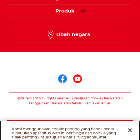
Produk
Ubah negara
Ikuti kami di
Ikuti kami di face
Ikuti kami di 
@Ferrero 2026 All rights reserved.
Kebijakan Cookie
Persyaratan
Penggunaan
Persyaratan teknis
Kebijakan Privasi
Kami menggunakan cookie penting yang benar-benar
diperlukan agar situs web ini berfungsi dan cookie yang
tidak penting untuk tujuan kinerja, fungsional, atau