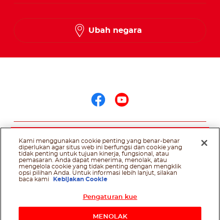
Ubah negara
Ikuti kami di
Ikuti kami di face
Ikuti kami di 
@Ferrero 2026 All rights reserved.
Kebijakan Cookie
Persyaratan
Penggunaan
Persyaratan teknis
Kebijakan Privasi
Kami menggunakan cookie penting yang benar-benar
diperlukan agar situs web ini berfungsi dan cookie yang
tidak penting untuk tujuan kinerja, fungsional, atau
pemasaran. Anda dapat menerima, menolak, atau
mengelola cookie yang tidak penting dengan mengklik
opsi pilihan Anda. Untuk informasi lebih lanjut, silakan
baca kami
Kebijakan Cookie
Pengaturan kue
MENOLAK