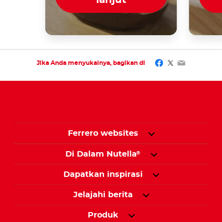
lanjut
Facebook
Twitter
Email
Jika Anda menyukainya, bagikan di
Ferrero websites
Di Dalam Nutella
®
Dapatkan inspirasi
Jelajahi berita
Produk