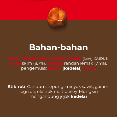
Bahan-bahan
Gula
,
minyak sawit
,
kacang hazel
(13%), bubuk
susu
skim (8,7%),
cokelat
rendah lemak (7,4%),
pengemulsi:
lesitin
(
kedelai
),
vanili
.
Stik roti
: Gandum, tepung, minyak sawit, garam,
ragi roti, ekstrak malt barley. Mungkin
mengandung jejak
kedelai
.