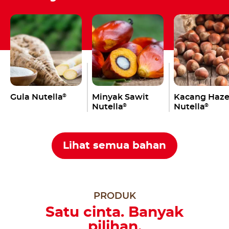
Gula Nutella
Minyak Sawit
Kacang Haze
®
Nutella
Nutella
®
®
Lihat semua bahan
PRODUK
Satu cinta. Banyak
pilihan.