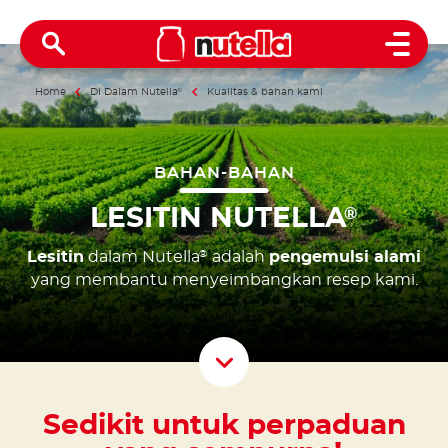
Open 
Home
Di Dalam Nutella
®
Kualitas & bahan kami
BAHAN-BAHAN
LESITIN NUTELLA
®
Lesitin
dalam Nutella
adalah
pengemulsi alami
®
yang membantu menyeimbangkan resep kami.
Scroll D
Sedikit untuk perpaduan