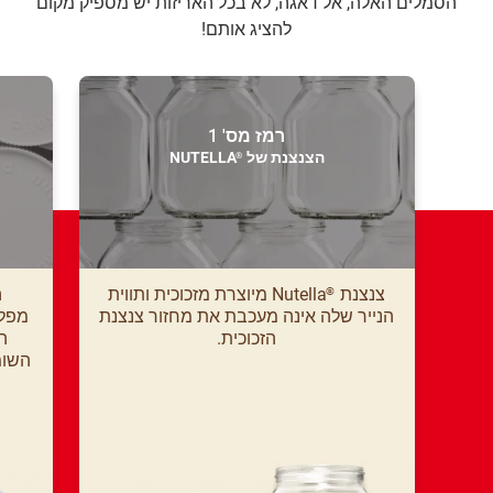
הסמלים האלה, אל דאגה, לא בכל האריזות יש מספיק מקום
להציג אותם!
רמז מס' 1
הצנצנת של
NUTELLA
®
צנצנת
Nutella מיוצרת מזכוכית ותווית
®
הנייר שלה אינה מעכבת את מחזור צנצנת
מפלס
הזכוכית.
ה
השומ