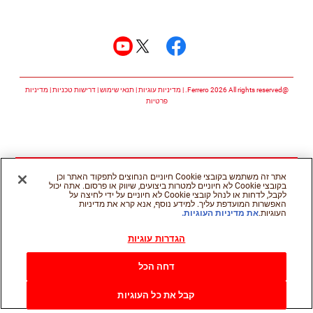
עקבו אחרינו
עקבו אחרינו facebook
עקבו אחרינו twitter
עקבו אחרינו youtube
@Ferrero 2026 All rights reserved.
מדיניות עוגיות
תנאי שימוש
דרישות טכניות
מדיניות
פרטיות
אתר זה משתמש בקובצי Cookie חיוניים הנחוצים לתפקוד האתר וכן
בקובצי Cookie לא חיוניים למטרות ביצועים, שיווק או פרסום. אתה יכול
לקבל, לדחות או לנהל קובצי Cookie לא חיוניים על ידי לחיצה על
האפשרות המועדפת עליך. למידע נוסף, אנא קרא את מדיניות
העוגיות.
את מדיניות העוגיות.
הגדרות עוגיות
דחה הכל
קבל את כל העוגיות