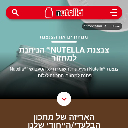
Open Menu
Home
נוטלה
®
מבפנים
ממחזרים את הצנצנת
צנצנת NUTELLA
הניתנת
®
למחזור
צנצנת
Nutella האייקונית השומרת על הטעם של
Nutella
®
®
ניתנת למחזור. התכוננו לגלות.
roll Down
האריזה של מתכון
הבלעדי/הייחודי שלנו