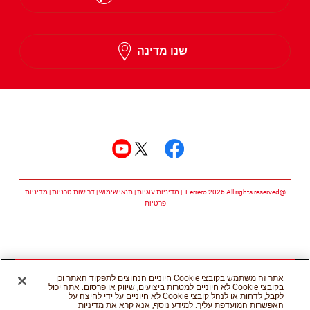
English
שנו מדינה
Hebrew
עקבו אחרינו
עקבו אחרינו facebook
עקבו אחרינו twitter
עקבו אחרינו youtube
@Ferrero 2026 All rights reserved.
מדיניות עוגיות
תנאי שימוש
דרישות טכניות
מדיניות
פרטיות
אתר זה משתמש בקובצי Cookie חיוניים הנחוצים לתפקוד האתר וכן
בקובצי Cookie לא חיוניים למטרות ביצועים, שיווק או פרסום. אתה יכול
לקבל, לדחות או לנהל קובצי Cookie לא חיוניים על ידי לחיצה על
האפשרות המועדפת עליך. למידע נוסף, אנא קרא את מדיניות