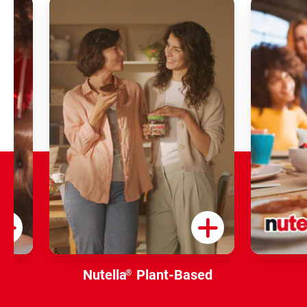
Nutella
Plant-Based
®