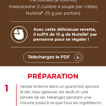
framboises (à volonté)
mascarpone (1 cuillère à soupe par crêpe)
®
Nutella
(15 g par portion)
Avec cette délicieuse recette,
il suffit de 15 g de Nutella
par
®
personne pour se régaler !
Téléchargez le PDF
PRÉPARATION
Versez la farine dans un grand bol, ajoutez
le lait, l’eau gazeuse, les œufs et une
pincée de sel. Mélangez pendant une
minute jusqu’à ce que tous les ingrédients