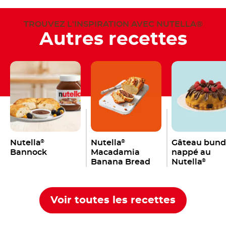
TROUVEZ L'INSPIRATION AVEC NUTELLA®
Autres recettes
Nutella
Nutella
Gâteau bund
®
®
Bannock
Macadamia
nappé au
Banana Bread
Nutella
®
Voir toutes les recettes