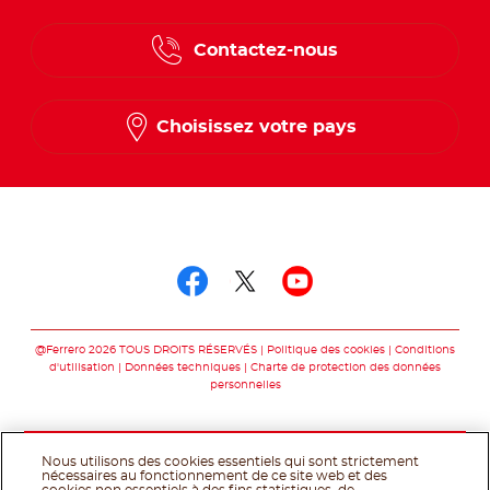
English
Contactez-nous
Spanish
French
Choisissez votre pays
Suivez-nous sur
Suivez-nous sur fac
Suivez-nous sur t
Suivez-nous 
@Ferrero 2026 TOUS DROITS RÉSERVÉS
Politique des cookies
Conditions
d'utilisation
Données techniques
Charte de protection des données
personnelles
Nous utilisons des cookies essentiels qui sont strictement
nécessaires au fonctionnement de ce site web et des