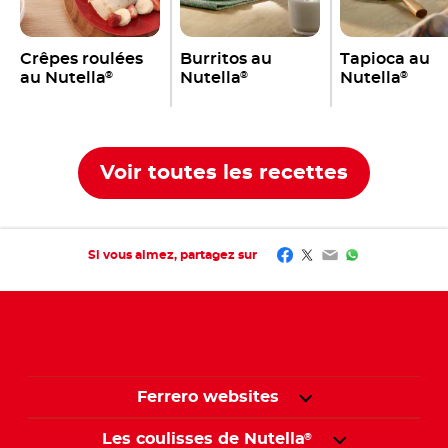
Crêpes roulées
Burritos au
Tapioca au
au Nutella
Nutella
Nutella
®
®
®
Voir toutes les recettes
Facebook
Twitter
Email
WhatsApp
Si vous aimez, partagez sur
Ferrero websites
Les coulisses de Nutella
®