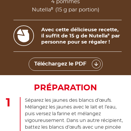
4 pommes
®
Nutella
(15 g par portion)
Avec cette délicieuse recette,
il suffit de 15 g de Nutella
par
®
personne pour se régaler !
Téléchargez le PDF
PRÉPARATION
Séparez les jaunes des blancs d’œufs.
Mélangez les jaunes avec le lait et l’eau,
puis versez la farine et mélangez
vigoureusement. Dans un autre récipient,
battez les blancs d’œufs avec une pincée