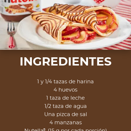
INGREDIENTES
1 y 1/4 tazas de harina
4 huevos
1 taza de leche
1/2 taza de agua
Una pizca de sal
4 manzanas
®
Nutella
(15 g por cada porción)