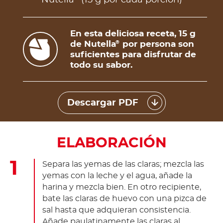
En esta deliciosa receta, 15 g
de Nutella
por persona son
®
suficientes para disfrutar de
todo su sabor.
Descargar PDF
ELABORACIÓN
Separa las yemas de las claras; mezcla las
yemas con la leche y el agua, añade la
harina y mezcla bien. En otro recipiente,
bate las claras de huevo con una pizca de
sal hasta que adquieran consistencia.
Añade paulatinamente las claras al