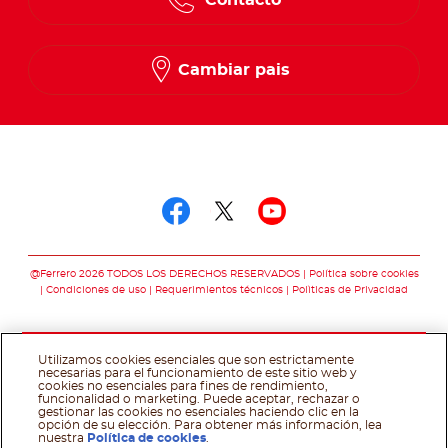
Spanish
French
Cambiar pais
Síguenos en
Síguenos en facebo
Síguenos en twit
Síguenos en 
@Ferrero 2026 TODOS LOS DERECHOS RESERVADOS
Política sobre cookies
Condiciones de uso
Requerimientos técnicos
Polìticas de Privacidad
Utilizamos cookies esenciales que son estrictamente
necesarias para el funcionamiento de este sitio web y
cookies no esenciales para fines de rendimiento,
funcionalidad o marketing. Puede aceptar, rechazar o
gestionar las cookies no esenciales haciendo clic en la
opción de su elección. Para obtener más información, lea
nuestra
Política de cookies
.