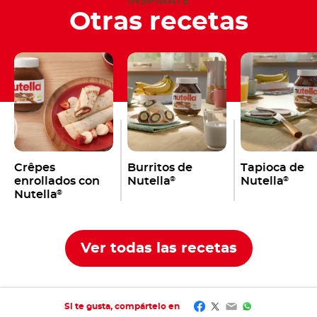
INSPÍRATE
Otras recetas
Crêpes
Burritos de
Tapioca de
enrollados con
Nutella
Nutella
®
®
Nutella
®
Ver todas las recetas
Facebook
Twitter
Email
WhatsApp
Si te gusta, compártelo en