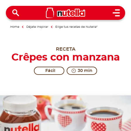
Open 
Home
Déjate inspirar
Elige tus recetas de Nutella
®
RECETA
Crêpes con manzana
Fácil
30 min