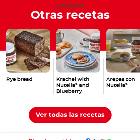
INSPÍRATE
Otras recetas
Rye bread
Krachel with
Arepas con
Nutella
and
Nutella
®
®
Blueberry
Ver todas las recetas