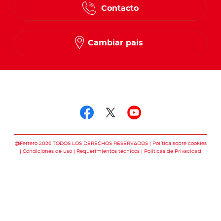
Contacto
Spanish
French
Cambiar pais
Síguenos en
Síguenos en facebo
Síguenos en twit
Síguenos en 
@Ferrero 2026 TODOS LOS DERECHOS RESERVADOS
Política sobre cookies
Condiciones de uso
Requerimientos técnicos
Polìticas de Privacidad