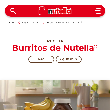
Open 
Home
Déjate inspirar
Elige tus recetas de Nutella
®
RECETA
Burritos de Nutella
®
Fácil
10 min