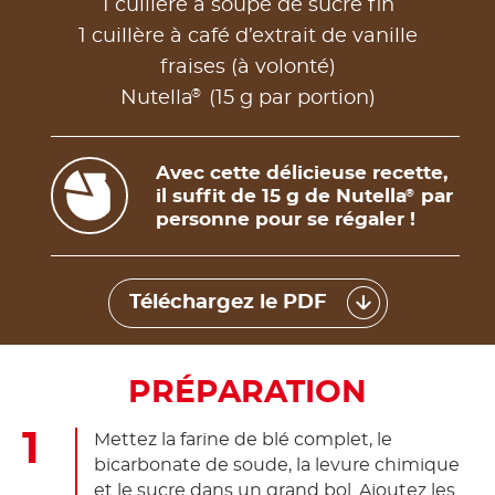
1 cuillère à soupe de sucre fin
1 cuillère à café d’extrait de vanille
fraises (à volonté)
®
Nutella
(15 g par portion)
Avec cette délicieuse recette,
il suffit de 15 g de Nutella
par
®
personne pour se régaler !
Téléchargez le PDF
PRÉPARATION
Mettez la farine de blé complet, le
bicarbonate de soude, la levure chimique
et le sucre dans un grand bol. Ajoutez les