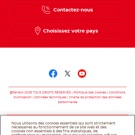
English
Contactez-nous
Spanish
French
Choisissez votre pays
Suivez-nous sur
Suivez-nous sur fac
Suivez-nous sur t
Suivez-nous 
@Ferrero 2026 TOUS DROITS RÉSERVÉS
Politique des cookies
Conditions
d'utilisation
Données techniques
Charte de protection des données
personnelles
Nous utilisons des cookies essentiels qui sont strictement
nécessaires au fonctionnement de ce site web et des
cookies non essentiels à des fins statistiques, de