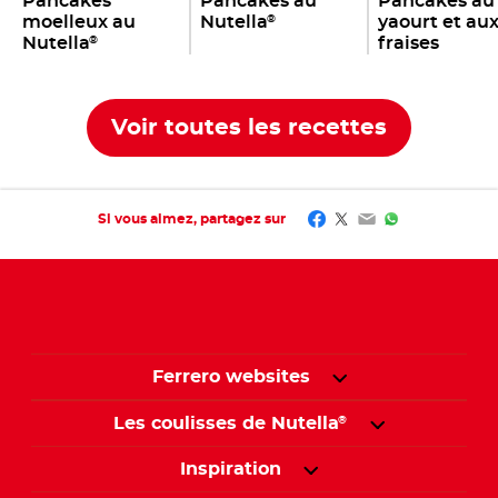
Pancakes
Pancakes au
Pancakes au
moelleux au
Nutella
yaourt et au
®
Nutella
fraises
®
Voir toutes les recettes
Facebook
Twitter
Email
WhatsApp
Si vous aimez, partagez sur
Ferrero websites
Les coulisses de Nutella
®
Inspiration