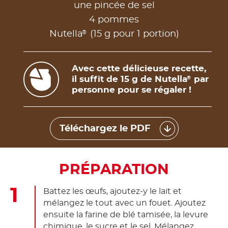
une pincée de sel
4 pommes
®
Nutella
(15 g pour 1 portion)
Avec cette délicieuse recette,
il suffit de 15 g de Nutella
par
®
personne pour se régaler !
Téléchargez le PDF
PRÉPARATION
Battez les œufs, ajoutez-y le lait et
mélangez le tout avec un fouet. Ajoutez
ensuite la farine de blé tamisée, la levure
chimique, le sucre et le sel. Mélangez