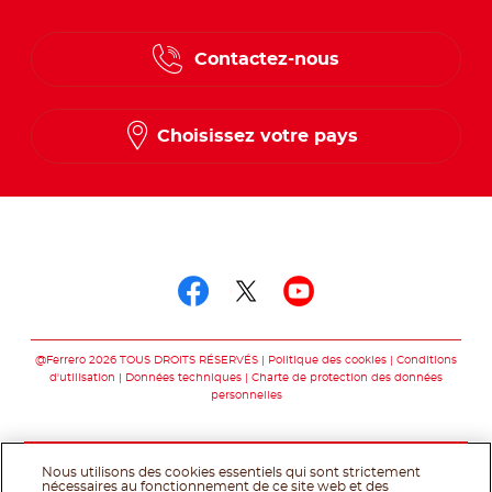
English
Contactez-nous
Spanish
French
Choisissez votre pays
Suivez-nous sur
Suivez-nous sur fac
Suivez-nous sur t
Suivez-nous 
@Ferrero 2026 TOUS DROITS RÉSERVÉS
Politique des cookies
Conditions
d'utilisation
Données techniques
Charte de protection des données
personnelles
Nous utilisons des cookies essentiels qui sont strictement
nécessaires au fonctionnement de ce site web et des