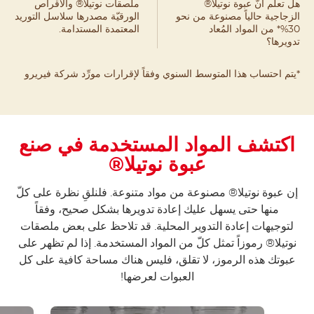
هل تعلم أنّ عبوة نوتيلا®
ملصقات نوتيلا® والأقراص
الزجاجية حالياً مصنوعة من نحو
الورقيّة مصدرها سلاسل التوريد
30%* من المواد المُعاد
المعتمدة المستدامة.
تدويرها؟
*يتم احتساب هذا المتوسط السنوي وفقاً لإقرارات مورِّد شركة فيريرو
اكتشف المواد المستخدمة في صنع
عبوة نوتيلا®
إن عبوة نوتيلا® مصنوعة من مواد متنوعة. فلنلقِ نظرة على كلّ
منها حتى يسهل عليك إعادة تدويرها بشكل صحيح، وفقاً
لتوجيهات إعادة التدوير المحلية. قد تلاحظ على بعض ملصقات
نوتيلا® رموزاً تمثل كلّ من المواد المستخدمة. إذا لم تظهر على
عبوتك هذه الرموز، لا تقلق، فليس هناك مساحة كافية على كل
العبوات لعرضها!