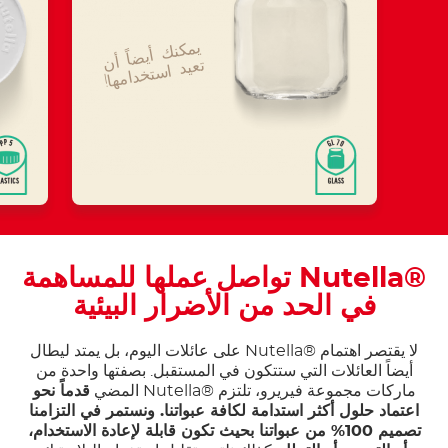
يمكنك
أيض
اً أن
تعيد اس
تخدامها!
®Nutella تواصل عملها للمساهمة
في الحد من الأضرار البيئية
لا يقتصر اهتمام ®Nutella على عائلات اليوم، بل يمتد ليطال
أيضاً العائلات التي ستتكون في المستقبل. بصفتها واحدة من
ماركات مجموعة فيريرو، تلتزم ®Nutella المضي
قدماً نحو
اعتماد حلول أكثر استدامة لكافة عبواتنا. ونستمر في التزامنا
تصميم 100% من عبواتنا بحيث تكون قابلة لإعادة الاستخدام،