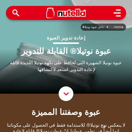
Open Menu
Home
داخل عبوة نوتيلا®
إعادة تدوير العبوة
عبوة نوتيلا® القابلة للتدوير
عبوة نوتيلا الشهيرة التي تُحافظ على نكهة نوتيلا اللذيذة قابلة
لإعادة التدوير. استعد لاكتشافها.
roll Down
عبوة وصفتنا المميزة
لا ينعكس نهج نوتيلا® للاستدامة فقط في الحصول على مكوناتنا
إنما أيضاً في تطوير عبواتنا. إنّ عبوات نوتيلا® قابلة لإعادة