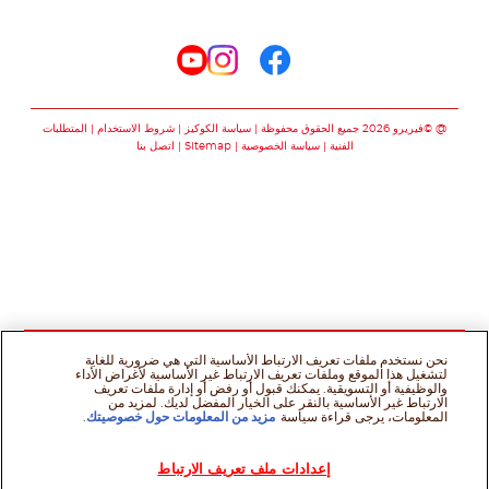
تابعنا على
تابعنا على facebook
تابعنا على instagram
تابعنا على youtube
@ ©فيريرو 2026 جميع الحقوق محفوظة
سياسة الكوكيز
شروط الاستخدام
المتطلبات
الفنية
سياسة الخصوصية
Sitemap
اتصل بنا
نحن نستخدم ملفات تعريف الارتباط الأساسية التي هي ضرورية للغاية
لتشغيل هذا الموقع وملفات تعريف الارتباط غير الأساسية لأغراض الأداء
والوظيفية أو التسويقية. يمكنك قبول أو رفض أو إدارة ملفات تعريف
الارتباط غير الأساسية بالنقر على الخيار المفضل لديك. لمزيد من
المعلومات، يرجى قراءة سياسة
مزيد من المعلومات حول خصوصيتك
.
إعدادات ملف تعريف الارتباط