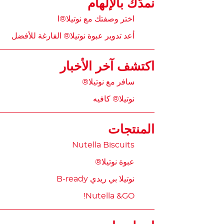
نمدّك بالإلهام
اختر وصفتك مع نوتيلا®ا
أعد تدوير عبوة نوتيلا® الفارغة للأفضل
اكتشف آخر الأخبار
سافر مع نوتيلا®
نوتيلا® كافيه
المنتجات
Nutella Biscuits
عبوة نوتيلا®
نوتيلا بي ريدي B-ready
Nutella &GO!