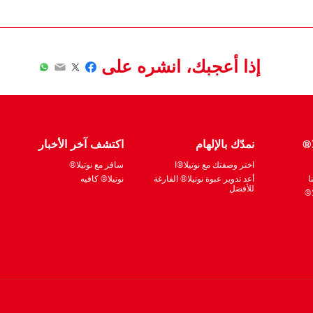
إذا أعجبك، انشره على
hatsApp
Email
Facebook
Twitter
ا®
نمدّك بالإلهام
اكتشف آخر الأخبار
اختر وصفتك مع نوتيلا®ا
سافر مع نوتيلا®
ا
أعد تدوير عبوة نوتيلا® الفارغة
نوتيلا® كافيه
للأفضل
ا®