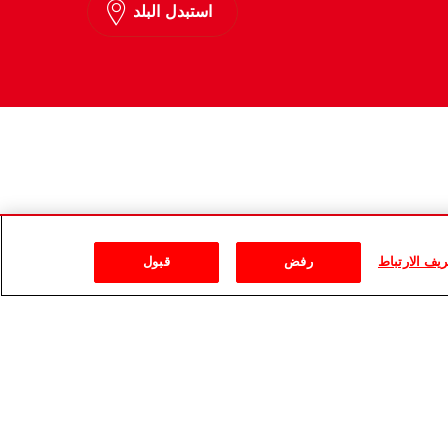
استبدل البلد
يف الارتباط
رفض
قبول