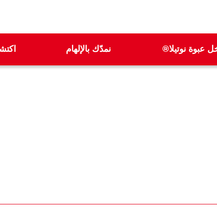
ل عبوة نوتيلا®
نمدّك بالإلهام
اكتشف