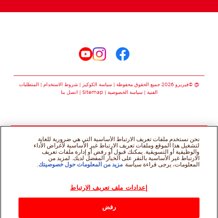
تابعنا على
تابعنا على facebook
تابعنا على instagram
تابعنا على youtube
@ ©فيريرو 2026 جميع الحقوق محفوظة
سياسة الكوكيز
شروط الاستخدام
المتطلبات
الفنية
سياسة الخصوصية
Sitemap
اتصل بنا
نحن نستخدم ملفات تعريف الارتباط الأساسية التي هي ضرورية للغاية
لتشغيل هذا الموقع وملفات تعريف الارتباط غير الأساسية لأغراض الأداء
والوظيفية أو التسويقية. يمكنك قبول أو رفض أو إدارة ملفات تعريف
الارتباط غير الأساسية بالنقر على الخيار المفضل لديك. لمزيد من
المعلومات، يرجى قراءة سياسة
مزيد من المعلومات حول خصوصيتك
.
إعدادات ملف تعريف الارتباط
رفض