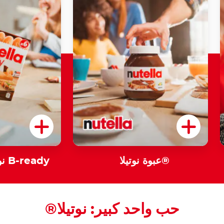
عبوة نوتيلا®
نوتيلا بي ريدي B-ready
حب واحد كبير: نوتيلا®