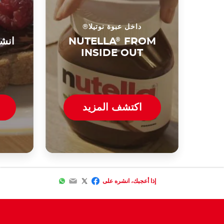
داخل عبوة نوتيلا®
FROM
®
NUTELLA
انشر
INSIDE OUT
اكتشف المزيد
WhatsApp
Email
Facebook
Twitter
إذا أعجبك، انشره على