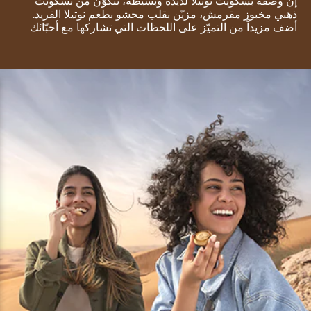
إنّ وصفة بسكويت نوتيلا لذيذة وبسيطة، تتكوّن من بسكويت
ذهبي مخبوز مقرمش، مزيّن بقلب محشو بطعم نوتيلا الفريد.
أضف مزيداً من التميّز على اللحظات التي تشاركها مع أحبّائك.