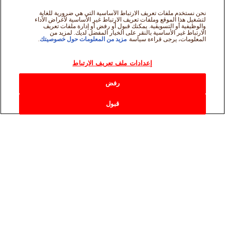
الفنية
سياسة الخصوصية
Sitemap
اتصل بنا
نحن نستخدم ملفات تعريف الارتباط الأساسية التي هي ضرورية للغاية
لتشغيل هذا الموقع وملفات تعريف الارتباط غير الأساسية لأغراض الأداء
والوظيفية أو التسويقية. يمكنك قبول أو رفض أو إدارة ملفات تعريف
الارتباط غير الأساسية بالنقر على الخيار المفضل لديك. لمزيد من
المعلومات، يرجى قراءة سياسة
مزيد من المعلومات حول خصوصيتك
.
إعدادات ملف تعريف الارتباط
رفض
قبول