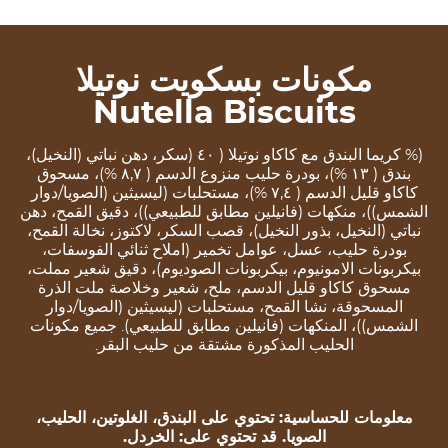
مكونات بسكويت نوتيلا
Nutella Biscuits
(% كریما البندق مع كاكاو نوتیلا ( ٤۰ (سكر، دهن نباتي (النخیل)،
بندق ( ۱۳ %)، بودرة حلیب منزوع الدسم ( ۸,۷ %)، مسحوق
كاكاو قلیل الدسم ( ۷,٤ %)، مستحلبات (لیسیثین (الصویا/دوار
الشمس))، منكهات (فانیلین مطابق للطبیعي))، دقیق القمح، دهن
نباتي (النخیل، بذور النخیل)، قصب السكر، لاكتوز، نخالة القمح،
بودرة حلیب، عسل، عوامل تخمیر (املاح ثنائي الفوسفات،
بیكربونات الامونیوم، بیكربونات الصودیوم)، دقیق شعیر مملت،
مسحوق كاكاو قلیل الدسم، ملح، شعیر وخلاصة ملت الذرة
المسحوقة، نشا القمح، مستحلبات (لیسیثین (الصویا/دوار
الشمس))، المنكهات (فانیلین مطابق للطبیعي). جمیع مكونات
الحلیب المذكورة مشتقة من حلیب البقر.
معلومات للحساسیة: تحتوي على البندق، الغلوتین، الحلیب،
الصویا. قد تحتوي على: الخردل.