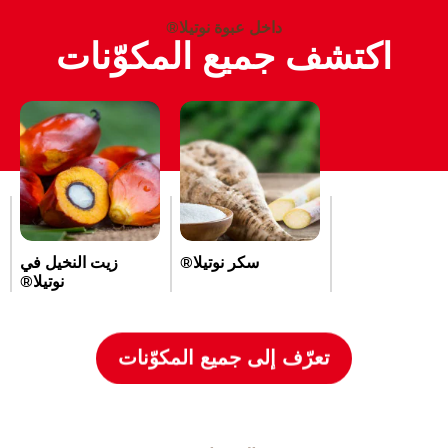
داخل عبوة نوتيلا®
اكتشف جميع المكوّنات
سكر نوتيلا®
زيت النخيل في
نوتيلا®
تعرّف إلى جميع المكوّنات