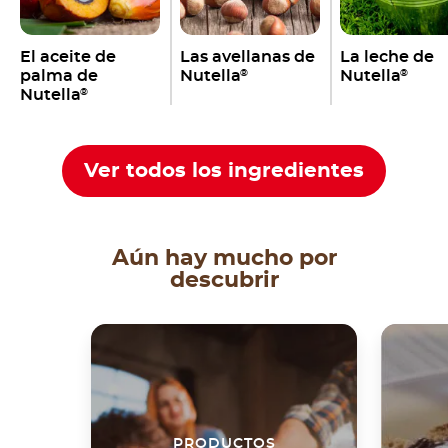
El aceite de
Las avellanas de
La leche de
palma de
Nutella
Nutella
®
®
Nutella
®
Ver todos los ingredientes
Aún hay mucho por
descubrir
PRODUCTOS