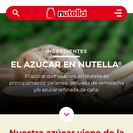
Open 
Home
Dentro de Nutella
®
Nuestra calidad e ingredientes
INGREDIENTES
EL AZÚCAR EN NUTELLA
®
El azúcar que usamos en Nutella es
principalmente sacarosa, derivada de remolacha
y/o azucar refinada de caña.
Scroll D