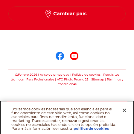
Cambiar país
Síguenos en
Síguenos en face
Síguenos en y
@Ferrero 2026
Aviso de privacidad
Política de cookies
Requisitos
técnicos
Para Profesionales
ATO Photo Promo 23
Sitemap
Términos y
Condiciones
Utilizamos cookies necesarias que son esenciales para el
funcionamiento de este sitio web, así como cookies no
esenciales para fines de rendimiento, funcionalidad o
marketing. Puedes aceptar, rechazar o gestionar las
cookies no esenciales haciendo clic en tu opción preferida.
Asistente de recetas
Para más información lee nuestra
política de cookies